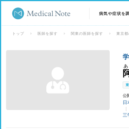
病気や症状を
病気を調べる
トップ
医師を探す
関東の医師を探す
東京都
症状を調べる
学
検査を調べる
公
日
三