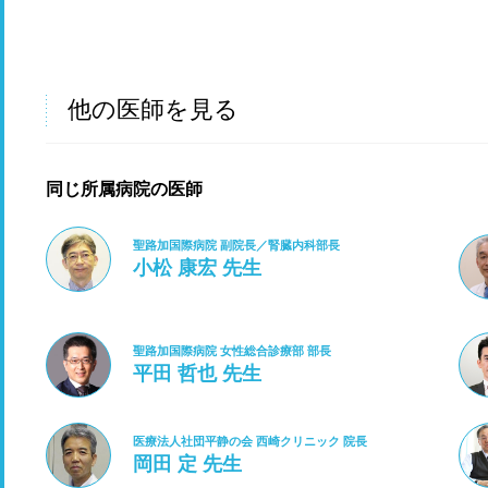
他の医師を見る
同じ所属病院の医師
聖路加国際病院 副院長／腎臓内科部長
小松 康宏 先生
聖路加国際病院 女性総合診療部 部長
平田 哲也 先生
医療法人社団平静の会 西崎クリニック 院長
岡田 定 先生