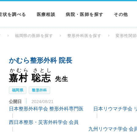
症状を調べる
医療相談
病院・医師を探す
その他
調べる
病院を探す
MNニュー
す
福岡県の医師を探す
整形外科医を探す
変形性関
調べる
医師を探す
NEWS & 
かむら整形外科 院長
調べる
かむら さとし
嘉村 聡志
先生
福岡県
整形外科
公開日
2024/08/21
日本整形外科学会 整形外科専門医
日本リウマチ学会 
西日本整形・災害外科学会 会員
九州リウマチ学会 会