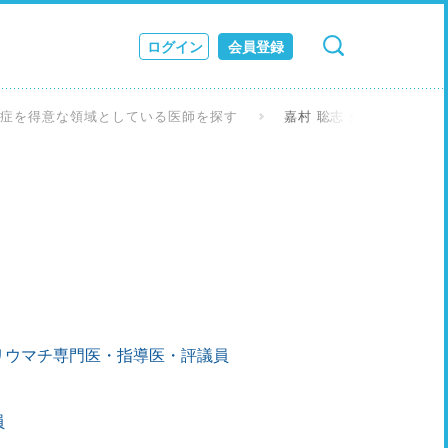
ログイン
会員登録
検索
キャンセル
ス
節症を得意な領域としている医師を探す
嘉村 聡志 先生
JOURNAL
リウマチ専門医・指導医・評議員
員