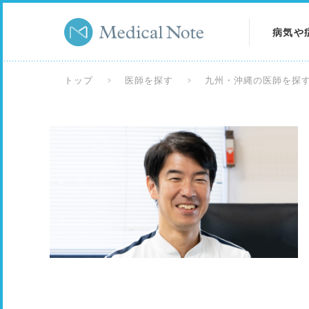
病気や
病気を
トップ
医師を探す
九州・沖縄の医師を探
症状を
検査を