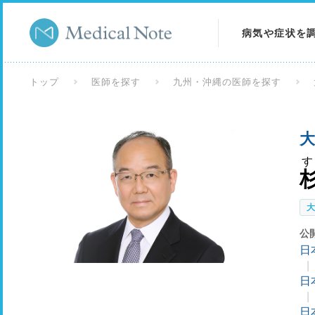
病気や症状を
病気を調べる
トップ
医師を探す
九州・沖縄の医師を探す
症状を調べる
大
検査を調べる
公
日
日
日