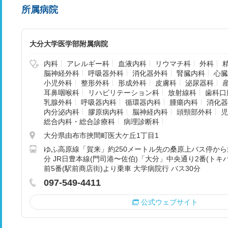
所属病院
大分大学医学部附属病院
内科
アレルギー科
血液内科
リウマチ科
外科
脳神経外科
呼吸器外科
消化器外科
腎臓内科
心臓
小児外科
整形外科
形成外科
皮膚科
泌尿器科
耳鼻咽喉科
リハビリテーション科
放射線科
歯科口
乳腺外科
呼吸器内科
循環器内科
腫瘍内科
消化器
内分泌内科
膠原病内科
脳神経内科
頭頸部外科
児
総合内科・総合診療科
病理診断科
大分県由布市挾間町医大ケ丘1丁目1
ゆふ高原線「賀来」約250メートル先の桑原上バス停から乗
分 JR日豊本線(門司港〜佐伯)「大分」中央通り2番(トキ
前5番(駅前商店街)より乗車 大学病院行 バス30分
097-549-4411
公式ウェブサイト