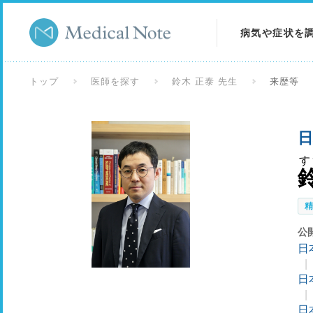
病気や症状を
病気を調べる
トップ
医師を探す
鈴木 正泰 先生
来歴等
症状を調べる
日
検査を調べる
す
公
日
日
日