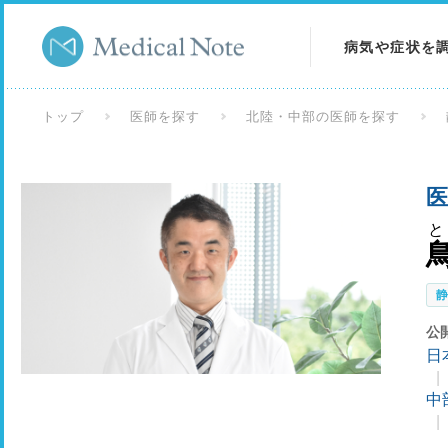
病気や症状を
病気を調べる
トップ
医師を探す
北陸・中部の医師を探す
症状を調べる
医
検査を調べる
と
公
日
中