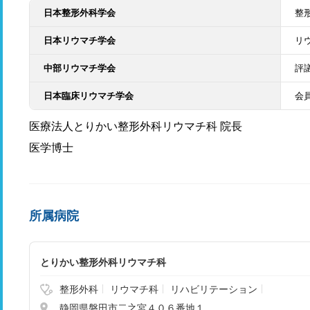
日本整形外科学会
整
日本リウマチ学会
リ
中部リウマチ学会
評
日本臨床リウマチ学会
会
医療法人とりかい整形外科リウマチ科 院長
医学博士
所属病院
とりかい整形外科リウマチ科
整形外科
リウマチ科
リハビリテーション
静岡県磐田市二之宮４０６番地１