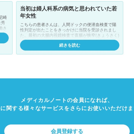
間を超える大手術となりましたが、カメラを入れ
る穴として直腸切除時と肝臓切除時で同様の穴を
当初は婦人科系の病気と思われていた若
使用できたことから術後の傷は小さく、合併症も
年女性
尼崎
ありませんでした。手術でがんをしっかり取りき
長秀
ることができたため、現在は仕事に復帰すること
こちらの患者さんは、人間ドックの便潜血検査で陽
もできています。
性判定が出たことをきっかけに当院を受診されまし
た。最初の大腸内視鏡検査で直腸が狭窄(きょうさく)
て肛
していることが分かりましたが、組織を採取して顕
望され
続きを読む
微鏡で見てもがんの確定診断には至らず、30歳代の
門に
女性によく見られる子宮内膜症による直腸の狭窄で
で
はないかと考えられていました。 しかし、大腸がん
くう
の腫瘍マーカーであるCEAの数値が高かったこと、P
しょ
ET検査を行ったところ気になる所見が見つかったこ
となどから、実に4回も大腸内視鏡検査が繰り返さ
手術
れ、ようやく確定診断に結びつきました。最初の受
り、
診から実際にがんが見つかるまでに3か月もかかった
りま
特殊な例でした。 人工肛門ではなく肛門を温存した
たう
手術へ このケースでは患者さんが若いためにがんの
メディカルノートの会員になれば、
進行が速く、確定診断が出た頃には進行がんとなっ
ていました。また、がんのある位置も肛門に近く、
療に関する様々なサービスをさらにお使いいただけま
め、
縫合不全による腹膜炎が生じやすいと考えられたた
ロー
め、当院では患者さんに人工肛門をおすすめしまし
た。 しかし、患者さんの「人工肛門は絶対に嫌」と
プリ
いう希望を尊重し、腹腔鏡下手術で肛門を温存した
まし
会員登録する
手術を行うことになりました。リスクの高い手術だ