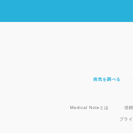
た。地道にコントロールを続け、現在は治療薬
を服用しながら日常生活を送れるようになって
います。
病気を調べる
Medical Noteとは
信
プラ