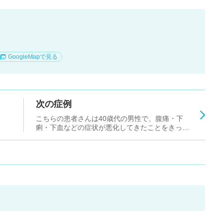
GoogleMapで見る
次の症例
こちらの患者さんは40歳代の男性で、腹痛・下
痢・下血などの症状が悪化してきたことをきっか
けに受診されて直腸がんが見つかりました。比較
的若い患者さんでしたが、発見時には単発ではあ
るものの肝臓に転移が見つかっており、ステージI
Vaと診断されました。 直腸がんと肝転移を同時に
切除 こちらの患者さんの場合、肝転移が1か所
で、しかも肝臓の表面にあり手術で取りやすい位
置と判断されました。そのため、直腸がんをロボ
ット支援下手術で切除すると同時に肝転移も腹腔
鏡下手術(ふくくうきょうかしゅじゅつ)で切除す
るという選択を取りました。 手術自体は合計9時