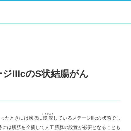
IIIcのS状結腸がん
しんじゅん
かったときには膀胱に
浸潤
しているステージIIIcの状態でし
時には膀胱を全摘して人工膀胱の設置が必要となることも