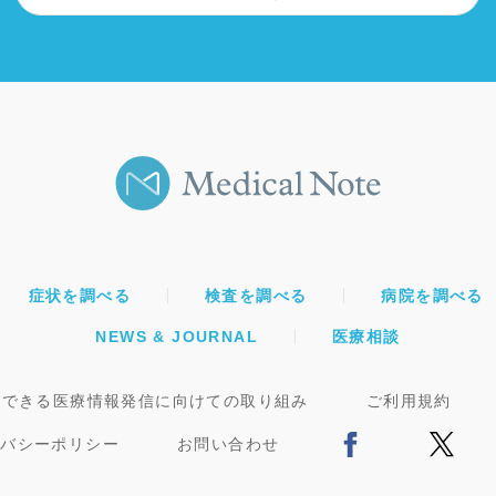
など
ったので術後しばらく心配していましたが、縫合不
きて
全による腹膜炎もなく、術後化学療法によって再発
も防ぐことができました。手術の数年後には妊娠・
出産もされたと聞き、とても嬉しかったことを覚え
ています。
症状を調べる
検査を調べる
病院を調べる
NEWS & JOURNAL
医療相談
頼できる医療情報発信に向けての取り組み
ご利用規約
イバシーポリシー
お問い合わせ