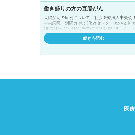
働き盛りの方の直腸がん
大腸がんの症例について、社会医療法人中央会 
中央病院 副院長 兼 消化器センター長の松原 
(まつばら ながひで)先生にお話を伺いました。 働き
盛りの方の直腸がん こちらの患者さんは直腸がんで
続きを読む
したが、まだ働き盛りの年齢だったこともあっ
門温存手術(こうもんおんぞんしゅじゅつ)を希
ていました。若い患者さんでは特に永久人工肛
抵抗があり、肛門温存手術を希望する方が多い
す。おそらく仕事など、社会的な活動をしてい
えでは不便を感じることが多いと考えるからで
う。 私たちもできる限り社会復帰後の生活に影響が
ないよう肛門温存手術を行いますが、肛門温存
をした場合でも術後は排便の頻度が高くなった
便漏れなどが生じやすくなったりすることはあ
す。その懸念点も患者さんにはご理解いただい
えで手術を行いました。 肛門温存手術後、日常生活
に戻るために 肛門温存手術を行った方の場合、術後
医
しばらくは排便のトラブルを抱えやすくなるた
さまざまな治療薬を使用しながら排便のコント
ルを行います。 最近は便利なスマートフォンのアプ
リケーションがあるようで、この患者さんもア
を活用して排便の記録を細かくつけてください