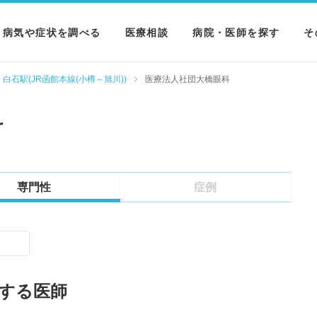
病気や症状を調べる
医療相談
病院・医師を探す
そ
病気を調べる
病院を探す
M
白石駅(JR函館本線(小樽～旭川))
医療法人社団大橋眼科
症状を調べる
医師を探す
N
科
検査を調べる
専門性
症例
する医師