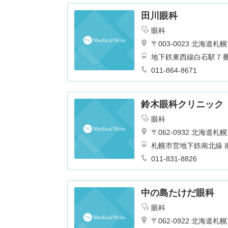
田川眼科
眼科
〒003-0023 北海
地下鉄東西線白石駅７
011-864-8671
鈴木眼科クリニック
眼科
〒062-0932 北海
ル２階
011-831-8826
中の島たけだ眼科
眼科
〒062-0922 北海