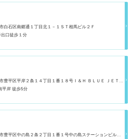
道札幌市白石区南郷通１丁目北１－１ＳＴ相馬ビル２Ｆ
番出口徒歩１分
道札幌市豊平区平岸２条１４丁目１番１８号Ｉ＆Ｈ ＢＬＵＥ ＪＥＴビ
札幌市営地下鉄南北線 南平岸 徒歩5分
道札幌市豊平区中の島２条２丁目１番１号中の島ステーションビル３