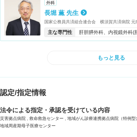
外科
長堀 薫 先生
国家公務員共済組合連合会 横須賀共済病院 元
学部 消化器・腫瘍外科学 臨床教授・日本消化
主な専門性
肝胆膵外科、内視鏡外科(
内視鏡外科学会 評議員・日本肝胆膵外科学会 
ジメント学会 神奈川県支部 幹事・神奈川県消
ムレス医療研究会 顧問・Microwave Surge
審査委員・専門部会副会長・神奈川県救急搬送受
もっと見る
議員・一般社団法人 日本国際医療協力センター
員・横浜市立大学医学部医学科同窓会倶進会 
術委員・教育研修委員・救急防災対策委員・三浦
構想調整専門部会 委員・三浦半島地区保健医療
須賀市国民健康保険運営協議会 委員・横須賀
認定/指定情報
済組合連合会 共同事業審査委員会委員・幹事
会委員長
法令による指定・承認を受けている内容
災害拠点病院
救命救急センター
地域がん診療連携拠点病院（特例型
地域周産期母子医療センター