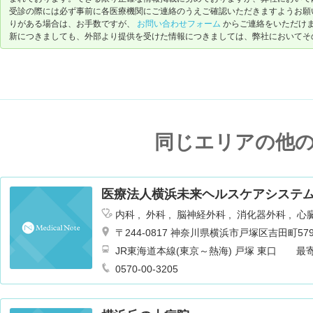
受診の際には必ず事前に各医療機関にご連絡のうえご確認いただきますようお願
りがある場合は、お手数ですが、
お問い合わせフォーム
からご連絡をいただけ
新につきましても、外部より提供を受けた情報につきましては、弊社においてそ
同じエリアの他
医療法人横浜未来ヘルスケアシステム
内科
外科
脳神経外科
消化器外科
心
皮膚科
泌尿器科
耳鼻咽喉科
リハビ
〒244-0817 神奈川県横浜市戸塚区吉田町579
麻酔科
乳腺外科
循環器内科
JR東海道本線(東京～熱海) 戸塚 東口 
送迎バスも運行あり 徒歩7分
0570-00-3205