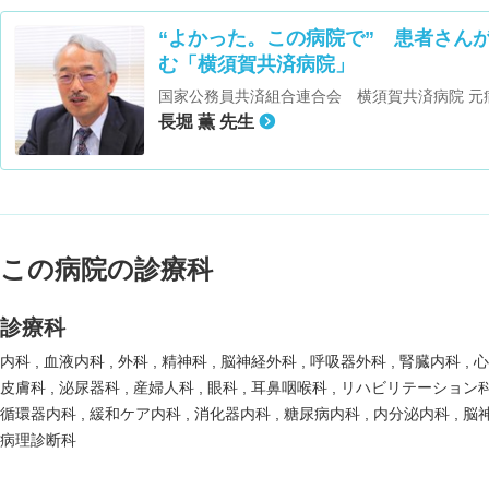
“よかった。この病院で” 患者さん
む「横須賀共済病院」
国家公務員共済組合連合会 横須賀共済病院 元
長堀 薫 先生
この病院の診療科
診療科
内科
血液内科
外科
精神科
脳神経外科
呼吸器外科
腎臓内科
皮膚科
泌尿器科
産婦人科
眼科
耳鼻咽喉科
リハビリテーション
循環器内科
緩和ケア内科
消化器内科
糖尿病内科
内分泌内科
脳
病理診断科