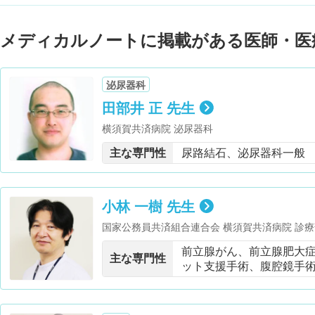
メディカルノートに掲載がある医師・医
泌尿器科
田部井 正 先生
横須賀共済病院 泌尿器科
主な専門性
尿路結石、泌尿器科一般
小林 一樹 先生
国家公務員共済組合連合会 横須賀共済病院 診
腹腔鏡技術認定医・日本がん治療認定医機構 が
前立腺がん、前立腺肥大
定医(泌尿器科領域)・横浜市立大学医学部 臨床
主な専門性
ット支援手術、腹腔鏡手
う障害)・ 難病 指定医