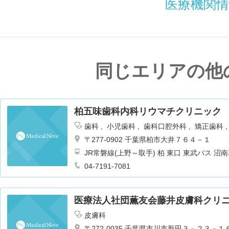
医療機関
同じエリアの他
柏五味歯科内科リウマチクリニック
歯科
小児歯科
歯科口腔外科
矯正歯科
〒277-0902 千葉県柏市大井７６４－１
JR常磐線(上野～取手) 柏 東口 東武バス
大井下車 徒歩1分 バス15分
04-7191-7081
医療法人社団薫友会藤井皮膚科クリ
皮膚科
〒272-0035 千葉県市川市新田３－２３－１