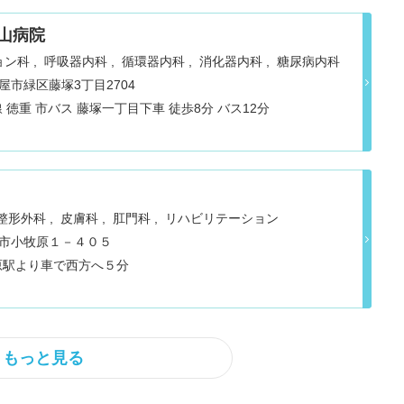
山病院
ョン科
呼吸器内科
循環器内科
消化器内科
糖尿病内科
古屋市緑区藤塚3丁目2704
徳重 市バス 藤塚一丁目下車 徒歩8分 バス12分
整形外科
皮膚科
肛門科
リハビリテーション
小牧市小牧原１－４０５
原駅より車で西方へ５分
もっと見る