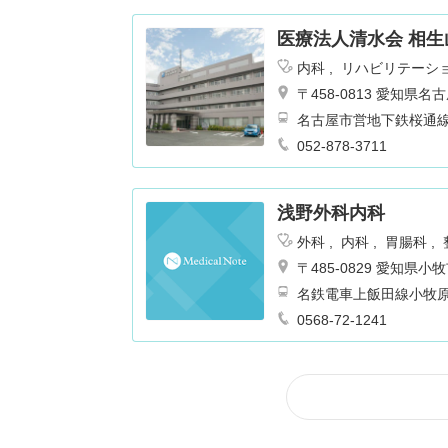
医療法人清水会 相生
内科
リハビリテーシ
〒458-0813 愛知県名
名古屋市営地下鉄桜通線 
052-878-3711
浅野外科内科
外科
内科
胃腸科
〒485-0829 愛知県
名鉄電車上飯田線小牧
0568-72-1241