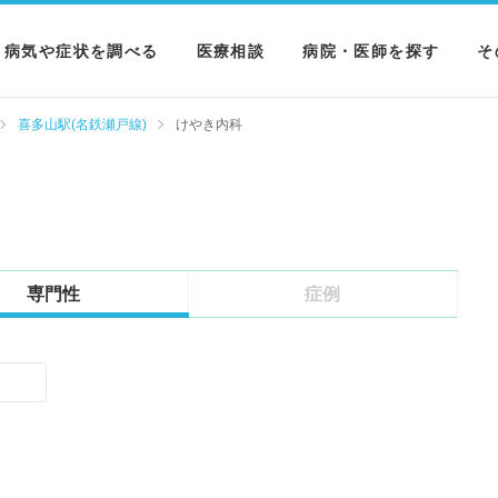
病気や症状を調べる
医療相談
病院・医師を探す
そ
病気を調べる
病院を探す
M
喜多山駅(名鉄瀬戸線)
けやき内科
症状を調べる
医師を探す
N
検査を調べる
専門性
症例