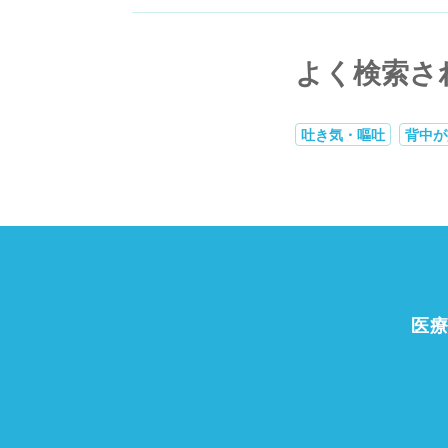
よく検索さ
吐き気・嘔吐
背中が
医