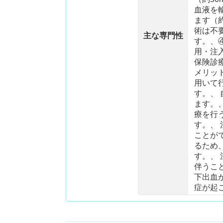
血液を
ます（
術は不
主な専門性
す。、
用・注
保険診
メリッ
用いて
す。、
ます。
療を行
す。、
ことが
るため
す。、
伴うこ
下出血
症が起