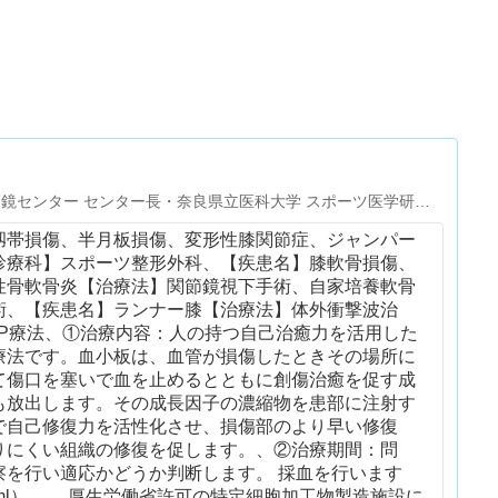
節鏡センター センター長・奈良県立医科大学 スポーツ医学研究
本スポーツ整形外科学会 代議員・日本膝関節学会 評議員・日本K
靱帯損傷、半月板損傷、変形性膝関節症、ジャンパー
oint Preservation 研究会 幹事・日本臨床スポーツ医学会 ・関西 Kne
診療科】スポーツ整形外科、【疾患名】膝軟骨損傷、
会 世話人・北海道整形災害外科学会 ・中部日本整形外科災害外科学会
性骨軟骨炎【治療法】関節鏡視下手術、自家培養軟骨
外科スポーツ医学会（ISAKOS） ・ヨーロッパスポーツ外
術、【疾患名】ランナー膝【治療法】体外衝撃波治
（ESSKA） ・アジア太平洋膝・関節鏡・スポーツ医学会（A
RP療法、①治療内容：人の持つ自己治癒力を活用した
奈良（B2 LEAGUE） チームドクター・奈良マラソン救護委員 ・
療法です。血小板は、血管が損傷したときその場所に
て傷口を塞いで血を止めるとともに創傷治癒を促す成
も放出します。その成長因子の濃縮物を患部に注射す
で自己修復力を活性化させ、損傷部のより早い修復
りにくい組織の修復を促します。、②治療期間：問
察を行い適応かどうか判断します。 採血を行います
0ml）。 、厚生労働省許可の特定細胞加工物製造施設に