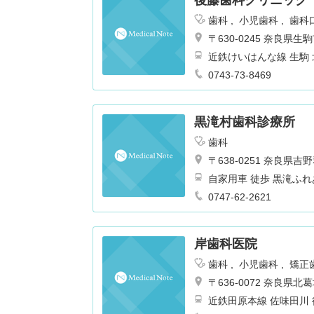
後藤歯科クリニック
歯科
小児歯科
歯科
〒630-0245 奈良
近鉄けいはんな線 生駒 
0743-73-8469
黒滝村歯科診療所
歯科
〒638-0251 奈良
自家用車 徒歩 黒滝ふ
0747-62-2621
岸歯科医院
歯科
小児歯科
矯正
〒636-0072 奈良