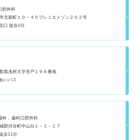
口腔外科
県生駒市北新町１０－４０プレミエメゾン２０２号
北口 徒歩2分
県吉野郡黒滝村大字寺戸１９６番地
れあいバス
歯科
歯科口腔外科
県北葛城郡河合町中山台１－１－１７
近鉄田原本線 佐味田川 徒歩11分