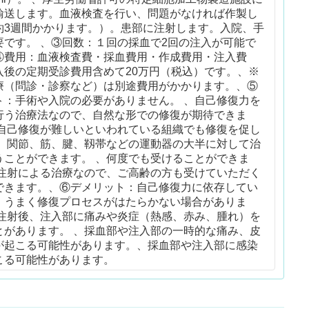
輸送します。血液検査を行い、問題がなければ作製し
約3週間かかります。）。患部に注射します。入院、手
要です。 、③回数：１回の採血で2回の注入が可能で
④費用：血液検査費・採血費用・作成費用・注入費
入後の定期受診費用含めて20万円（税込）です。、※
療（問診・診察など）は別途費用がかかります。、⑤
ト：手術や入院の必要がありません。 、自己修復力を
行う治療法なので、自然な形での修復が期待できま
 自己修復が難しいといわれている組織でも修復を促し
、 関節、筋、腱、靱帯などの運動器の大半に対して治
うことができます。 、何度でも受けることができま
 注射による治療なので、ご高齢の方も受けていただく
できます。、⑥デメリット：自己修復力に依存してい
、うまく修復プロセスがはたらかない場合がありま
 注射後、注入部に痛みや炎症（熱感、赤み、腫れ）を
とがあります。 、採血部や注入部の一時的な痛み、皮
が起こる可能性があります。、採血部や注入部に感染
こる可能性があります。