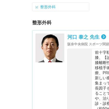
整形外科
整形外科
河口 泰之 先生
阪奈中央病院 スポーツ関
センター センター長・日
前十字
nee Osteotomy and J
膝、【
e Osteotomy 研究
膝離断
・国際関節鏡・膝関節・整形
移植手
傷・膝関節外科・関節鏡学会
療、P
PKASS） ・バンビシャス
新しい
奈良県国体帯同ドクター
集まっ
長因子
ること
や、治
診・診
（約5