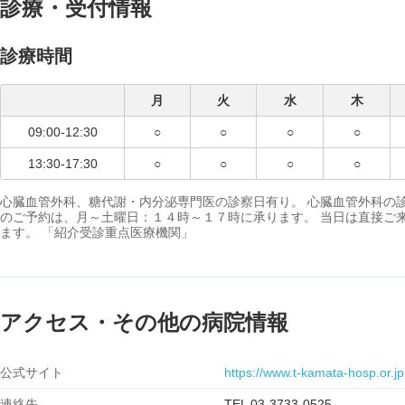
診療・受付情報
診療時間
月
火
水
木
09:00-12:30
○
○
○
○
13:30-17:30
○
○
○
○
心臓血管外科、糖代謝・内分泌専門医の診察日有り。 心臓血管外科の
のご予約は、月～土曜日：１４時～１７時に承ります。 当日は直接ご
ます。 「紹介受診重点医療機関」
アクセス・その他の病院情報
公式サイト
https://www.t-kamata-hosp.or.jp
連絡先
TEL 03-3733-0525