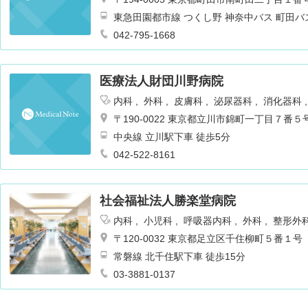
東急田園都市線 つくし野 神奈中バス 町田バ
042-795-1668
医療法人財団川野病院
内科
外科
皮膚科
泌尿器科
消化器科
リテーション
肛門科
神経内科
〒190-0022 東京都立川市錦町一丁目７番５
中央線 立川駅下車 徒歩5分
042-522-8161
社会福祉法人勝楽堂病院
内科
小児科
呼吸器内科
外科
整形外
ギー科
リハビリテーション
乳腺外科
〒120-0032 東京都足立区千住柳町５番１号
常磐線 北千住駅下車 徒歩15分
03-3881-0137