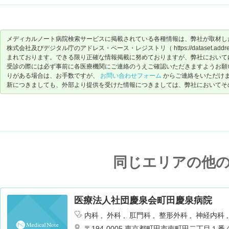
メディカルノート病院検索サービスに掲載されている各種情報は、弊社が取材し
株式会社及びデジタル庁のアドレス・ベース・レジストリ（ https://dataset.address-
まれております。できる限り正確な情報掲載に努めておりますが、弊社において
受診の際には必ず事前に各医療機関にご連絡のうえご確認いただきますようお願
りがある場合は、お手数ですが、
お問い合わせフォーム
からご連絡をいただけ
新につきましても、外部より提供を受けた情報につきましては、弊社においてそ
同じエリアの他
医療法人社団慶泉会町田慶泉病院
内科
外科
肛門科
整形外科
神経内科
ョン
腎臓内科・外科
麻酔科
〒194-0005 東京都町田市南町田二丁目１番