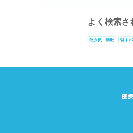
よく検索さ
吐き気・嘔吐
背中が
医