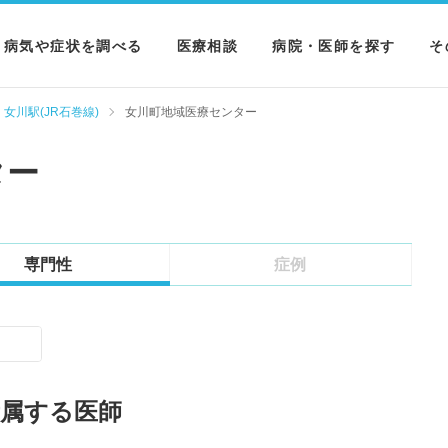
病気や症状を調べる
医療相談
病院・医師を探す
そ
病気を調べる
病院を探す
M
女川駅(JR石巻線)
女川町地域医療センター
症状を調べる
医師を探す
N
ター
検査を調べる
専門性
症例
所属する医師