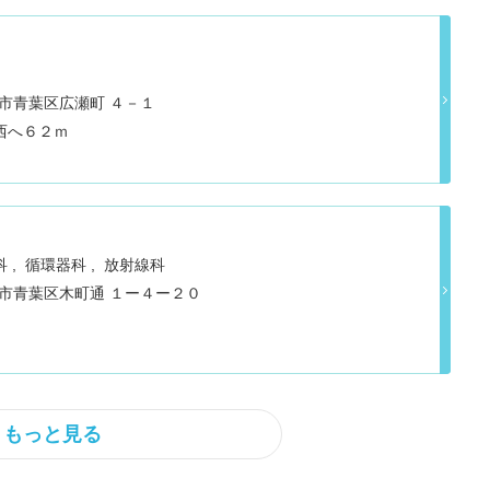
仙台市青葉区広瀬町 ４－１
西へ６２ｍ
科
循環器科
放射線科
仙台市青葉区木町通 １ー４ー２０
もっと見る