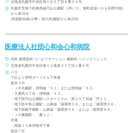
北海道札幌市中央区旭ケ丘５丁目６番５０号
札幌市営地下鉄東西線円山公園駅（JRバス、無料送迎バスも利用可能）
から車10分
JR函館本線(小樽～旭川)札幌駅から車20分
医療法人社団心和会心和病院
内科 循環器科 リハビリテーション 麻酔科 ペインクリニック
北海道札幌市中央区南１３条西２０丁目１番６号
バス
下記より啓明ターミナル下車後
徒歩３分
・ＪＲ札幌駅：啓明線「５１」または啓明線「５３」
・大通西４丁目：啓明線「５３」
・地下鉄円山公園駅バスターミナル：西２５丁目線「円１１」
・地下鉄中島公園駅：山鼻線「循環啓５６」または「循環啓６６」
・地下鉄幌平橋駅：山鼻線「循環啓５６」または「循環啓６６」
・ＪＲ桑園駅：「桑１１」
市電
・西線１４条停留所下車
徒歩７分