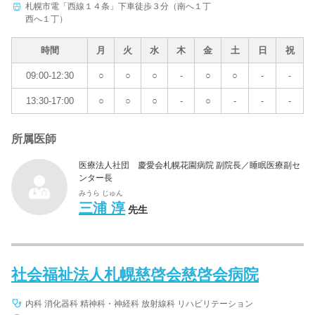
札幌市電「西線１４条」下車徒歩３分（南へ１丁
西へ１丁）
時間
月
火
水
木
金
土
日
祝
09:00-12:30
○
○
○
-
○
○
-
-
13:30-17:00
○
○
○
-
○
-
-
-
所属医師
医療法人社団 慶愛会札幌花園病院 副院長／睡眠医療副セ
ンター長
みうら じゅん
三浦 淳
先生
社会福祉法人札幌慈啓会慈啓会病院
内科 消化器科 精神科・神経科 放射線科 リハビリテーション