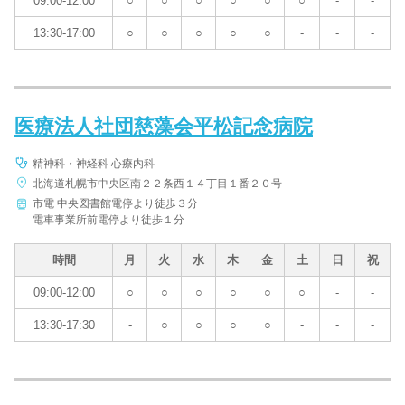
09:00-12:00
○
○
○
○
○
○
-
-
13:30-17:00
○
○
○
○
○
-
-
-
医療法人社団慈藻会平松記念病院
精神科・神経科 心療内科
北海道札幌市中央区南２２条西１４丁目１番２０号
市電 中央図書館電停より徒歩３分
電車事業所前電停より徒歩１分
時間
月
火
水
木
金
土
日
祝
09:00-12:00
○
○
○
○
○
○
-
-
13:30-17:30
-
○
○
○
○
-
-
-