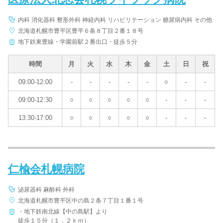
内科 消化器科 整形外科 神経内科 リハビリテーション 糖尿病内科 その他
北海道札幌市豊平区豊平６条８丁目２番１８号
地下鉄東豊線・学園前駅２番出口・徒歩５分
時間
月
火
水
木
金
土
日
祝
09:00-12:00
-
-
-
-
-
○
-
-
09:00-12:30
○
○
○
○
○
-
-
-
13:30-17:00
○
○
○
○
○
-
-
-
仁楡会札幌病院
泌尿器科 麻酔科 外科
北海道札幌市豊平区中の島２条７丁目１番１号
・地下鉄南北線【中の島駅】より
徒歩１５分（１．２ｋｍ）