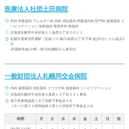
医療法人社団土田病院
外科 呼吸器科 アレルギー科 内科 消化器科 呼吸器内科 肛門科 循環器科 リ
ハビリテーション 放射線科 整形外科 救急科
北海道札幌市中央区南２１条西９丁目２の１１
札幌市電東屯田通駅（定鉄バス:南21条西11丁目下車 徒歩5分）から徒歩1
分
JR函館本線(小樽～旭川)札幌駅から車30分
一般財団法人札幌同交会病院
内科 循環器科 消化器科 リウマチ科 放射線科 リハビリテーション
北海道札幌市中央区南２条西１９丁目２９１番地
地下鉄東西線西１８丁目駅下車徒歩５分
ＪＲバス西５３啓明線南３西２０停留所下車徒歩２分
時間
月
火
水
木
金
土
日
祝