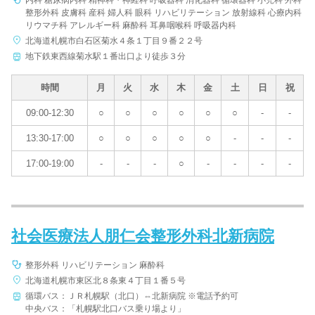
内科 糖尿病内科 精神科・神経科 呼吸器科 消化器科 循環器科 小児科 外科
整形外科 皮膚科 産科 婦人科 眼科 リハビリテーション 放射線科 心療内科
リウマチ科 アレルギー科 麻酔科 耳鼻咽喉科 呼吸器内科
北海道札幌市白石区菊水４条１丁目９番２２号
病院名
地下鉄東西線菊水駅１番出口より徒歩３分
時間
月
火
水
木
金
土
日
祝
09:00-12:30
○
○
○
○
○
○
-
-
条件を変更する
13:30-17:00
○
○
○
○
○
-
-
-
17:00-19:00
-
-
-
○
-
-
-
-
社会医療法人朋仁会整形外科北新病院
整形外科 リハビリテーション 麻酔科
北海道札幌市東区北８条東４丁目１番５号
循環バス：ＪＲ札幌駅（北口）⇔北新病院 ※電話予約可
中央バス：「札幌駅北口バス乗り場より」