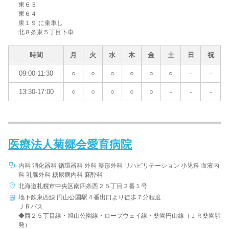
東６３
東６４
東１９ に乗車し
北８条東５丁目下車
時間
月
火
水
木
金
土
日
祝
09:00-11:30
○
○
○
○
○
○
-
-
13:30-17:00
○
○
○
○
○
-
-
-
医療法人菊郷会愛育病院
内科 消化器科 循環器科 外科 整形外科 リハビリテーション 小児科 血液内
科 乳腺外科 糖尿病内科 麻酔科
北海道札幌市中央区南四条西２５丁目２番１号
地下鉄東西線 円山公園駅４番出口より徒歩７分程度
ＪＲバス
◆西２５丁目線・旭山公園線・ロープウェイ線・桑園円山線（ＪＲ桑園駅
発）