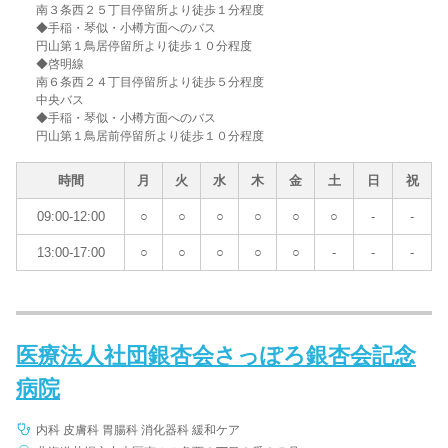
南３条西２５丁目停留所より徒歩１分程度
◆手稲・琴似・小樽方面へのバス
円山第１鳥居停留所より徒歩１０分程度
◆啓明線
南６条西２４丁目停留所より徒歩５分程度
中央バス
◆手稲・琴似・小樽方面へのバス
円山第１鳥居前停留所より徒歩１０分程度
時間
月
火
水
木
金
土
日
祝
09:00-12:00
○
○
○
○
○
○
-
-
13:00-17:00
○
○
○
○
○
-
-
-
医療法人社団銀杏会さっぽろ銀杏会記念
病院
内科 皮膚科 胃腸科 消化器科 緩和ケア