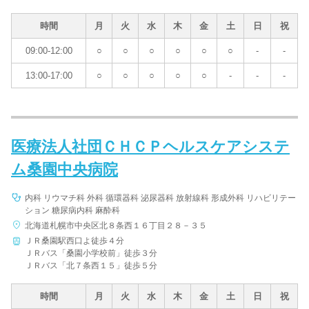
時間
月
火
水
木
金
土
日
祝
09:00-12:00
○
○
○
○
○
○
-
-
13:00-17:00
○
○
○
○
○
-
-
-
医療法人社団ＣＨＣＰヘルスケアシステ
ム桑園中央病院
内科 リウマチ科 外科 循環器科 泌尿器科 放射線科 形成外科 リハビリテー
ション 糖尿病内科 麻酔科
北海道札幌市中央区北８条西１６丁目２８－３５
ＪＲ桑園駅西口よ徒歩４分
ＪＲバス「桑園小学校前」徒歩３分
ＪＲバス「北７条西１５」徒歩５分
時間
月
火
水
木
金
土
日
祝