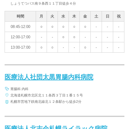
しょうてつバス南９条西１１丁目徒歩４分
時間
月
火
水
木
金
土
日
祝
08:45-12:00
○
○
○
○
○
-
-
-
12:00-17:00
-
-
○
○
-
-
-
-
13:00-17:00
○
○
-
-
○
-
-
-
医療法人社団太黒胃腸内科病院
胃腸科 内科
北海道札幌市北区北１１条西３丁目１番１５号
札幌市営地下鉄南北線北１２条駅から徒歩2分
医療法人北志会札幌ライラック病院