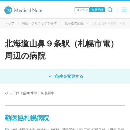
ログイン
会員登録
トップ
病院・クリニックを探す
北海道の病院
北海道山鼻９条駅（札幌市
北海道山鼻９条駅（札幌市電）
周辺の病院
対象
病院
クリニック
歯科医院
21 - 38件（全38件中）を表示中
エリア・駅名
勤医協札幌病院
病名 / 診療科目