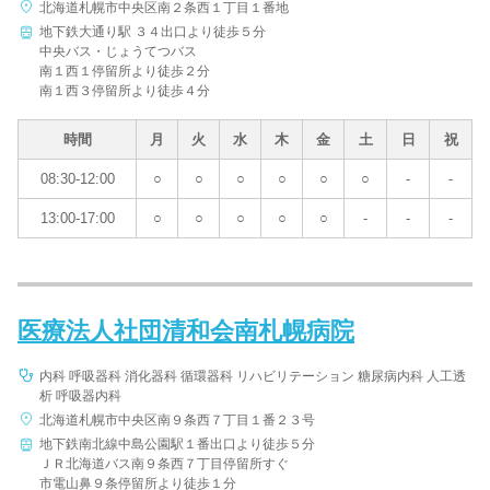
北海道札幌市中央区南２条西１丁目１番地
地下鉄大通り駅 ３４出口より徒歩５分
中央バス・じょうてつバス
南１西１停留所より徒歩２分
南１西３停留所より徒歩４分
時間
月
火
水
木
金
土
日
祝
08:30-12:00
○
○
○
○
○
○
-
-
13:00-17:00
○
○
○
○
○
-
-
-
医療法人社団清和会南札幌病院
内科 呼吸器科 消化器科 循環器科 リハビリテーション 糖尿病内科 人工透
析 呼吸器内科
北海道札幌市中央区南９条西７丁目１番２３号
地下鉄南北線中島公園駅１番出口より徒歩５分
ＪＲ北海道バス南９条西７丁目停留所すぐ
市電山鼻９条停留所より徒歩１分