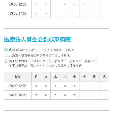
09:00-12:30
○
○
○
○
-
-
-
-
13:30-17:00
○
○
-
-
-
-
-
-
医療法人資生会創成東病院
内科 胃腸科 リハビリテーション 精神科・神経科
北海道札幌市中央区南３条東３丁目１３番地
地下鉄東西線「バスセンター前」駅６番出口より南方へ徒歩５分
地下鉄東豊線「豊水すすきの」駅より北東に徒歩９分
時間
月
火
水
木
金
土
日
祝
09:00-12:00
○
○
○
○
○
-
-
-
14:00-16:00
○
○
○
○
○
-
-
-