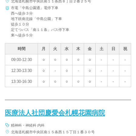
北海道札幌市中央区南１１条西８丁目２番２５号
市電「中島公園通」電停下車
西へ徒歩３分
地下鉄南北線「中島公園」下車
徒歩１０分
定てつバス「南１１条」バス停下車
東へ徒歩５分
時間
月
火
水
木
金
土
日
祝
09:00-12:30
○
○
○
○
○
-
-
-
12:30-13:30
○
-
○
-
○
-
-
-
13:30-16:30
○
○
○
○
○
-
-
-
医療法人社団慶愛会札幌花園病院
精神科・神経科 内科
北海道札幌市中央区南１５条西１５丁目１番３０号