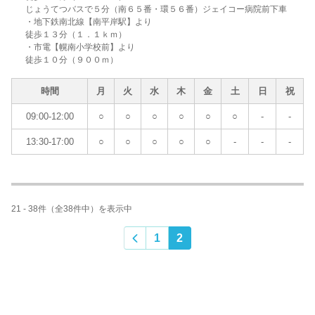
じょうてつバスで５分（南６５番・環５６番）ジェイコー病院前下車
・地下鉄南北線【南平岸駅】より
徒歩１３分（１．１ｋｍ）
・市電【幌南小学校前】より
徒歩１０分（９００ｍ）
時間
月
火
水
木
金
土
日
祝
09:00-12:00
○
○
○
○
○
○
-
-
13:30-17:00
○
○
○
○
○
-
-
-
21 - 38件（全38件中）を表示中
1
2