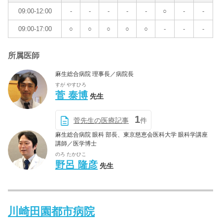
09:00-12:00
-
-
-
-
-
○
-
-
09:00-17:00
○
○
○
○
○
-
-
-
所属医師
麻生総合病院 理事長／病院長
すが やすひろ
菅 泰博
先生
1
菅先生の医療記事
件
麻生総合病院 眼科 部長、東京慈恵会医科大学 眼科学講座
講師／医学博士
のろ たかひこ
野呂 隆彦
先生
川崎田園都市病院