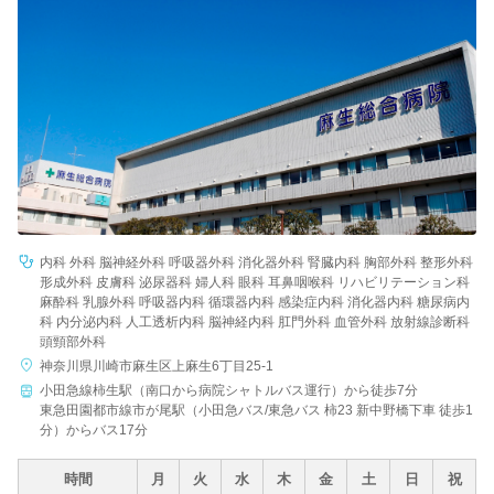
内科 外科 脳神経外科 呼吸器外科 消化器外科 腎臓内科 胸部外科 整形外科
形成外科 皮膚科 泌尿器科 婦人科 眼科 耳鼻咽喉科 リハビリテーション科
麻酔科 乳腺外科 呼吸器内科 循環器内科 感染症内科 消化器内科 糖尿病内
科 内分泌内科 人工透析内科 脳神経内科 肛門外科 血管外科 放射線診断科
頭頸部外科
神奈川県川崎市麻生区上麻生6丁目25-1
小田急線柿生駅（南口から病院シャトルバス運行）から徒歩7分
東急田園都市線市が尾駅（小田急バス/東急バス 柿23 新中野橋下車 徒歩1
分）からバス17分
時間
月
火
水
木
金
土
日
祝