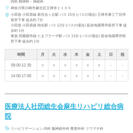
内科 精神科・神経科
神奈川県川崎市麻生区王禅寺１１０５
小田急 小田原線 新百合ヶ丘駅 バス 15分 (バスの場合) 王禅寺東三丁目停
留所下車 徒歩約 7分
小田急 小田原線 柿生駅 バス 12分 (バスの場合) 延命地蔵尊停留所下車 徒
歩約 1分
東急 田園都市線 たまプラーザ駅 バス 13分 (バスの場合) 延命地蔵尊停留
所下車 徒歩約 1分
時間
月
火
水
木
金
土
日
祝
09:00-12:30
○
○
○
○
○
○
-
-
14:00-17:00
○
○
○
○
○
○
-
-
医療法人社団総生会麻生リハビリ総合病
院
リハビリテーション 内科 脳神経外科 整形外科 リウマチ科