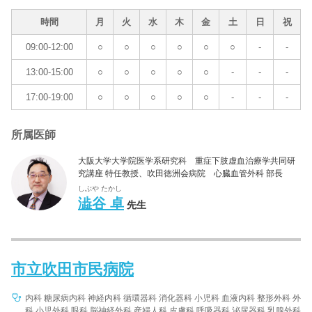
時間
月
火
水
木
金
土
日
祝
09:00-12:00
○
○
○
○
○
○
-
-
13:00-15:00
○
○
○
○
○
-
-
-
17:00-19:00
○
○
○
○
○
-
-
-
所属医師
大阪大学大学院医学系研究科 重症下肢虚血治療学共同研
究講座 特任教授、吹田徳洲会病院 心臓血管外科 部長
しぶや たかし
澁谷 卓
先生
市立吹田市民病院
内科 糖尿病内科 神経内科 循環器科 消化器科 小児科 血液内科 整形外科 外
科 小児外科 眼科 脳神経外科 産婦人科 皮膚科 呼吸器科 泌尿器科 乳腺外科