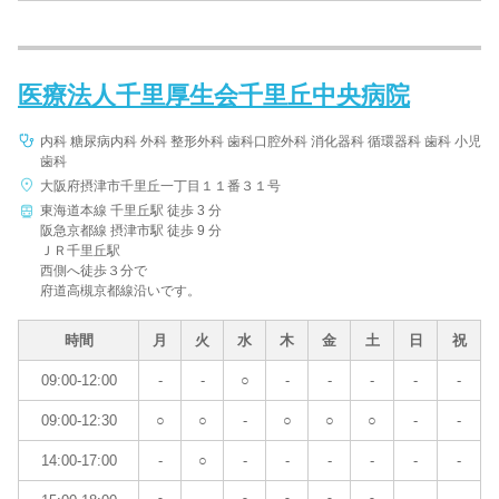
医療法人千里厚生会千里丘中央病院
内科 糖尿病内科 外科 整形外科 歯科口腔外科 消化器科 循環器科 歯科 小児
歯科
大阪府摂津市千里丘一丁目１１番３１号
東海道本線 千里丘駅 徒歩 3 分
阪急京都線 摂津市駅 徒歩 9 分
ＪＲ千里丘駅
西側へ徒歩３分で
府道高槻京都線沿いです。
時間
月
火
水
木
金
土
日
祝
09:00-12:00
-
-
○
-
-
-
-
-
09:00-12:30
○
○
-
○
○
○
-
-
14:00-17:00
-
○
-
-
-
-
-
-