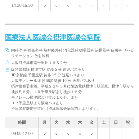
14:30-16:30
○
○
○
○
-
-
-
-
医療法人医誠会摂津医誠会病院
内科 外科 整形外科 脳神経外科 消化器科 循環器科 泌尿器科 皮膚科 リハビ
リテーション 放射線科
大阪府摂津市南千里丘１番３２号
阪急京都線 摂津市駅 徒歩 5 分 送迎バスあり
JR京都線 千里丘駅 徒歩 15 分 送迎バスあり
大阪モノレール線 摂津駅 徒歩 10 分 送迎バスあり
摂津警察署南隣。平成２２年３月に阪急電鉄摂津市駅開業。摂津市駅から
徒歩約５分。ＪＲ千里丘駅より徒歩１５分
モノレール摂津駅より徒歩１０分。また
ＪＲ千里丘駅より阪急バスあり
摂津警察署前停留所（摂津医誠会病院前）よりすぐ。
時間
月
火
水
木
金
土
日
祝
09:00-12:00
○
○
○
○
○
-
-
-