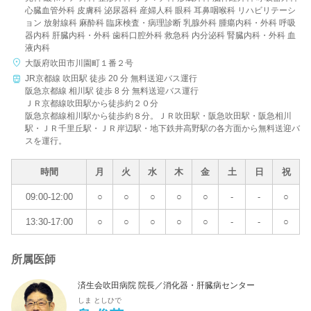
心臓血管外科 皮膚科 泌尿器科 産婦人科 眼科 耳鼻咽喉科 リハビリテーシ
ョン 放射線科 麻酔科 臨床検査・病理診断 乳腺外科 腫瘍内科・外科 呼吸
器内科 肝臓内科・外科 歯科口腔外科 救急科 内分泌科 腎臓内科・外科 血
液内科
大阪府吹田市川園町１番２号
JR京都線 吹田駅 徒歩 20 分 無料送迎バス運行
阪急京都線 相川駅 徒歩 8 分 無料送迎バス運行
ＪＲ京都線吹田駅から徒歩約２０分
阪急京都線相川駅から徒歩約８分。ＪＲ吹田駅・阪急吹田駅・阪急相川
駅・ＪＲ千里丘駅・ＪＲ岸辺駅・地下鉄井高野駅の各方面から無料送迎バ
スを運行。
時間
月
火
水
木
金
土
日
祝
09:00-12:00
○
○
○
○
○
-
-
○
13:30-17:00
○
○
○
○
○
-
-
○
所属医師
済生会吹田病院 院長／消化器・肝臓病センター
しま としひで