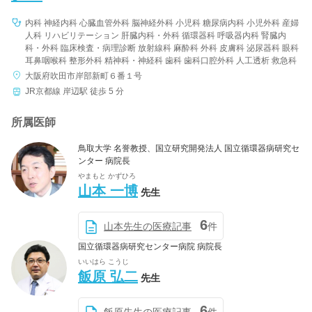
内科 神経内科 心臓血管外科 脳神経外科 小児科 糖尿病内科 小児外科 産婦
人科 リハビリテーション 肝臓内科・外科 循環器科 呼吸器内科 腎臓内
科・外科 臨床検査・病理診断 放射線科 麻酔科 外科 皮膚科 泌尿器科 眼科
病院名
耳鼻咽喉科 整形外科 精神科・神経科 歯科 歯科口腔外科 人工透析 救急科
大阪府吹田市岸部新町６番１号
JR京都線 岸辺駅 徒歩 5 分
所属医師
条件を変更する
鳥取大学 名誉教授、国立研究開発法人 国立循環器病研究セ
ンター 病院長
やまもと かずひろ
山本 一博
先生
6
山本先生の医療記事
件
国立循環器病研究センター病院 病院長
いいはら こうじ
飯原 弘二
先生
6