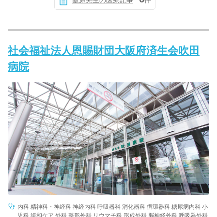
飯原先生の医療記事
件
社会福祉法人恩賜財団大阪府済生会吹田
病院
内科 精神科・神経科 神経内科 呼吸器科 消化器科 循環器科 糖尿病内科 小
児科 緩和ケア 外科 整形外科 リウマチ科 形成外科 脳神経外科 呼吸器外科