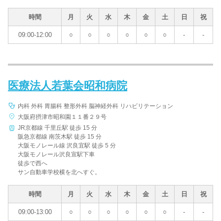
時間
月
火
水
木
金
土
日
祝
09:00-12:00
○
○
○
○
○
○
-
-
医療法人若葉会昭和病院
内科 外科 胃腸科 整形外科 脳神経外科 リハビリテーション
大阪府摂津市昭和園１１番２９号
JR京都線 千里丘駅 徒歩 15 分
阪急京都線 南茨木駅 徒歩 15 分
大阪モノレール線 沢良宜駅 徒歩 5 分
大阪モノレール沢良宣駅下車
徒歩で西へ
サン自動車学校横を北へすぐ。
時間
月
火
水
木
金
土
日
祝
09:00-13:00
○
○
○
○
○
○
-
-