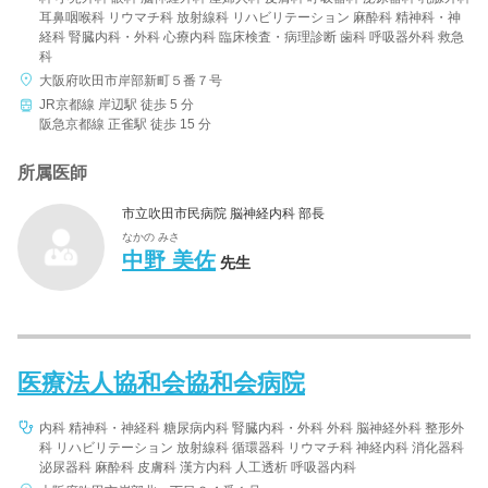
耳鼻咽喉科 リウマチ科 放射線科 リハビリテーション 麻酔科 精神科・神
経科 腎臓内科・外科 心療内科 臨床検査・病理診断 歯科 呼吸器外科 救急
科
大阪府吹田市岸部新町５番７号
JR京都線 岸辺駅 徒歩 5 分
阪急京都線 正雀駅 徒歩 15 分
所属医師
市立吹田市民病院 脳神経内科 部長
なかの みさ
中野 美佐
先生
医療法人協和会協和会病院
内科 精神科・神経科 糖尿病内科 腎臓内科・外科 外科 脳神経外科 整形外
科 リハビリテーション 放射線科 循環器科 リウマチ科 神経内科 消化器科
泌尿器科 麻酔科 皮膚科 漢方内科 人工透析 呼吸器内科