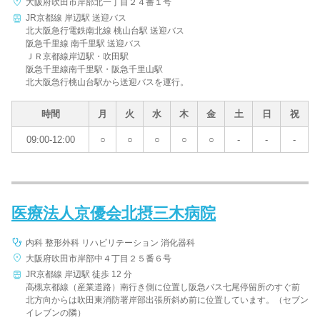
大阪府吹田市岸部北一丁目２４番１号
JR京都線 岸辺駅 送迎バス
北大阪急行電鉄南北線 桃山台駅 送迎バス
阪急千里線 南千里駅 送迎バス
ＪＲ京都線岸辺駅・吹田駅
阪急千里線南千里駅・阪急千里山駅
北大阪急行桃山台駅から送迎バスを運行。
時間
月
火
水
木
金
土
日
祝
09:00-12:00
○
○
○
○
○
-
-
-
医療法人京優会北摂三木病院
内科 整形外科 リハビリテーション 消化器科
大阪府吹田市岸部中４丁目２５番６号
JR京都線 岸辺駅 徒歩 12 分
高槻京都線（産業道路）南行き側に位置し阪急バス七尾停留所のすぐ前
北方向からは吹田東消防署岸部出張所斜め前に位置しています。（セブン
イレブンの隣）