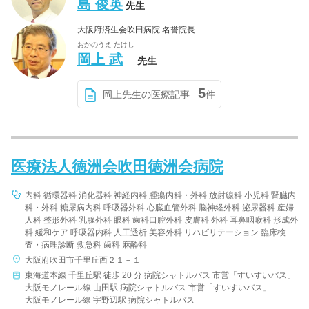
島 俊英
先生
大阪府済生会吹田病院 名誉院長
おかのうえ たけし
岡上 武
先生
5
岡上先生の医療記事
件
医療法人徳洲会吹田徳洲会病院
内科 循環器科 消化器科 神経内科 腫瘍内科・外科 放射線科 小児科 腎臓内
科・外科 糖尿病内科 呼吸器外科 心臓血管外科 脳神経外科 泌尿器科 産婦
人科 整形外科 乳腺外科 眼科 歯科口腔外科 皮膚科 外科 耳鼻咽喉科 形成外
科 緩和ケア 呼吸器内科 人工透析 美容外科 リハビリテーション 臨床検
査・病理診断 救急科 歯科 麻酔科
大阪府吹田市千里丘西２１－１
東海道本線 千里丘駅 徒歩 20 分 病院シャトルバス 市営「すいすいバス」
大阪モノレール線 山田駅 病院シャトルバス 市営「すいすいバス」
大阪モノレール線 宇野辺駅 病院シャトルバス