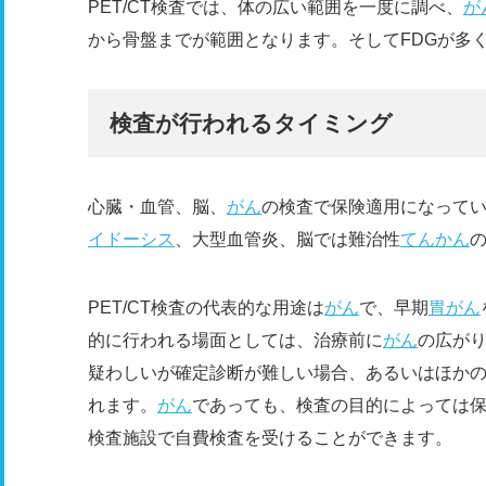
PET/CT検査では、体の広い範囲を一度に調べ、
が
から骨盤までが範囲となります。そしてFDGが多
検査が行われるタイミング
心臓・血管、脳、
がん
の検査で保険適用になって
イドーシス
、大型血管炎、脳では難治性
てんかん
PET/CT検査の代表的な用途は
がん
で、早期
胃がん
的に行われる場面としては、治療前に
がん
の広が
疑わしいが確定診断が難しい場合、あるいはほか
れます。
がん
であっても、検査の目的によっては
検査施設で自費検査を受けることができます。