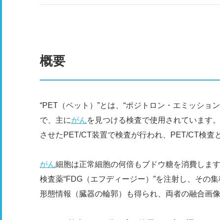
概要
“PET（ペット）”とは、“ポジトロン・エミッシ
で、主に
がん
を見つける検査で使用されています。
させたPET/CT装置で検査が行われ、PET/CT検
がん
細胞は正常細胞の何倍もブドウ糖を消費しま
検査薬“FDG（エフディージー）”を注射し、その
形態情報（臓器の輪郭）も得られ、両者の融合画