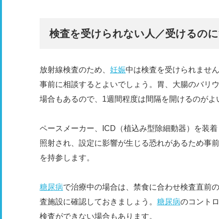
検査を受けられない人／受けるのに
放射線検査のため、
妊娠
中は検査を受けられませ
事前に相談するとよいでしょう。胃、大腸のバリ
場合もあるので、1週間程度は間隔を開けるのがよ
ペースメーカー、ICD（植込み型除細動器）を装
照射され、設定に影響が生じる恐れがあるため事前
を持参します。
糖尿病
で治療中の場合は、禁食に合わせ検査直前
査施設に確認しておきましょう。
糖尿病
のコント
検査ができない場合もあります。