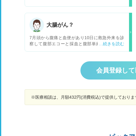
い立ち仕事なのですが、足がほてる様なジンジン
する感じがして気持ち悪いです。 手の指も爪の下
あたりが赤く見えます。 今は夏なのでしもやけに
はならないしなんかおかしいなぁと思っているの
大腸がん？
ですが、病院になかなか行く時間を作れないた
め、ネットで調べると皮膚筋炎という病気に私の
7月頭から腹痛と血便があり10日に救急外来を診
症状が近いと思いました。 他の自覚症状は微熱と
察して腹部エコーと採血と腹部単純CTと触診と
関節痛とだるさと手の指の関節のできものです。
肛門に指入れる診察をして異常なしで13日外来で
(湿疹のようなものやカサカサしたイボみたいな
医師にCT画像見る限り大きな腫瘍はないと言わ
もの)です。かゆみがあります。 早めに病院に行
れ血便は痔だと思うと言われたんですが救急外来
くべきですか？ ネットで少しみただけで詳しく知
で肛門に指入れる診察でしこりや痔はないと言わ
会員登録して
らないので皮膚筋炎について教えてほしいです。
れたのに何故痔だと言ったのか不思議で腹痛の原
よろしくお願いします。
因は腸の蠕動運動の活発が原因だと言われまし
た。僕としては親父が大腸がんで今まで大腸カメ
ラやってなくて毎日怖くて不安で寝れなく食欲な
※医療相談は、月額432円(消費税込)で提供しており
く辛いです。3つ質問ですが1つ目は腹部単純CT
で進行した大腸ガンは映りますか？2つ目は進行
した大腸がんが映るとしたら何cmくらいから映
るのですか？３つ目は腸の蠕動運動が活発で血便
出ますか？よろしくお願いします。長文失礼しま
した