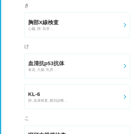
き
胸部X線検査
心臓, 肺, 気管 ...
け
血清抗p53抗体
食道, 大腸, 乳房 ...
KL-6
肺, 血液検査, 鑑別診断 ...
こ