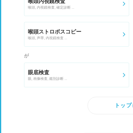
喉頭内視鏡検査
喉頭, 内視鏡検査, 確定診断 ...
喉頭ストロボスコピー
喉頭, 声帯, 内視鏡検査 ...
が
眼底検査
眼, 画像検査, 鑑別診断 ...
トップ