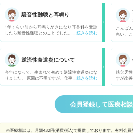
騒音性難聴と耳鳴り
1年くらい前から耳鳴りがきになり耳鼻科を受診
こんばん
したら騒音性難聴とのことでした。その後テレビ
患い、こ
がついていたり雑音があると会話が聞き取りにく
夏前後に
く、仕事中どうしてもなんかしら雑音があるため
またよく
聞き取りにくく聞き返すことが増えてこまってい
変がみつ
ます。時々耳抜きができないような詰まった感じ
かかるそ
逆流性食道炎について
がすることも増えました… 加味帰脾湯という薬を
一昨年は
処方されましたが改善しません… ほかの病院を受
性かしら
今年になって、生まれて初めて逆流性食道炎にな
鉄欠乏性
診してみるべきですか？ あと、耳の感じはとても
なるか気
りました。 原因は不明ですが、仕事や対人関係の
すが改善
説明しにくいです。症状を伝えるのになにかアド
ストレスかもしれません。 ですが、月日を追う毎
けの病院
バイスあったらおしえてほしいです…
にメンタルも強くなっていってるのが自分でも分
ませんと
かります。 ただ、逆流性食道炎の症状（悪心・嘔
吐）が治りません。 薬を服用すれば治りますが、
会員登録して医療相
飲むのをやめると症状が出てしまいます。 逆流性
食道炎って完治するのですか？？ どうやったら完
治するのでしょうか？？
※医療相談は、月額432円(消費税込)で提供しております。有料会