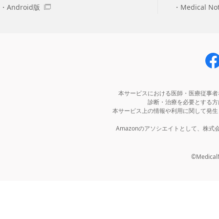
Android版
Medical N
本サービスにおける医師・医療従事者
診断・治療を必要とする方
本サービス上の情報や利用に関して発生
Amazonのアソシエイトとして、株
©MedicalNo