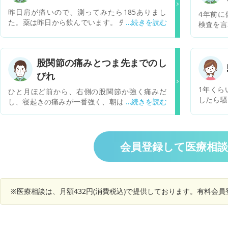
昨日肩が痛いので、測ってみたら185ありまし
4年前に
た。薬は昨日から飲んでいます。 先生は2週間か
検査を言
かりますと言われた。 早く下がる方法教えてくだ
ました 
さい。
通に過ご
え、昨年
股関節の痛みとつま先までのし
幅に基準
びれ
を受診し
おり、検
1年くら
ひと月ほど前から、右側の股関節か強く痛みだ
はないた
したら騒
し、寝起きの痛みが一番強く、朝は何かに捕まら
れました
がついて
ないと歩けない状態。次第に痛みは和らいで行
厳しく出
く、仕事
き、通勤の徒歩（約３０分）は、違和感を感じる
臓の専門
聞き取り
程度で歩けている。 日中外回りの仕事で車の運転
T、AS
ます。時
をするが、座るときの痛みと運転中お尻から足の
会員登録して医療相
願いしま
がするこ
外側を通ってつま先までしびれた感じや痛みがあ
に不安に
処方され
る。 就寝中に寝返りを打つと股関節の痛みで目を
らい、精
診してみ
覚ますこともしばしばの状況だが、どんな病気の
ら脂肪肝
説明しに
可能性があるか知りたい。また、かなりの肥満体
ないです
※医療相談は、月額432円(消費税込)で提供しております。有料会
バイスあ
型だが、減量以外に症状を改善させる方法があれ
べてみた
ば知りたい。
書いて
す。 今
ましたが