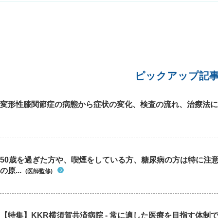
まいます。
炎などの
をせずに
生活習慣
ピックアップ記
変形性膝関節症の病態から症状の変化、検査の流れ、治療法に
50歳を過ぎた方や、喫煙をしている方、糖尿病の方は特に注
の原...
(医師監修)
【特集】KKR横須賀共済病院 - 常に適した医療を目指す体制