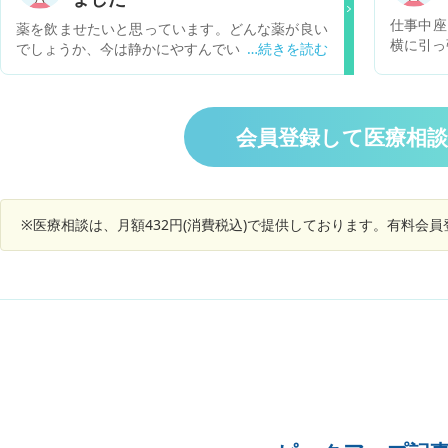
6.8℃
仕事中座
薬を飲ませたいと思っています。どんな薬が良い
ありませ
横に引っ
でしょうか、今は静かにやすんでいます。
んどあり
思った
近隣の病
と。 す
してお
分くらい
か？
ストレス
会員登録して医療相
生理の終
次まため
※医療相談は、月額432円(消費税込)で提供しております。有料会