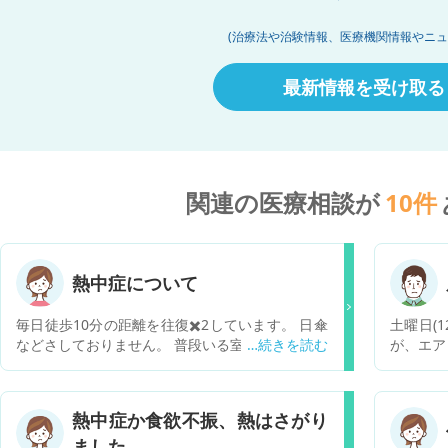
(治療法や治験情報、医療機関情報やニュ
最新情報を受け取る
関連の医療相談が
10
件
熱中症について
毎日徒歩10分の距離を往復✖️2しています。 日傘
土曜日(
などさしておりません。 普段いる室内はエアコン
が、エア
が効いています。 現在、頭が熱く少し頭痛を感じ
た。 日
ます。 これは熱中症の症状でしょうか？ 昨夜は7
し、トイ
時間以上ぐっすり寝ています。 今回のものは熱中
両足)の
熱中症か食欲不振、熱はさがり
症を疑われますか？ こんな少ししか歩いていない
咳、鼻づ
ました
のに熱中症になるものですか？
の温度を