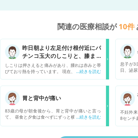
関連の医療相談が
10
件
昨日朝より左足付け根付近にパ
チンコ玉大のしこりと、膝まで
の３センチ幅くらいの腫れ
息子が3
しこりは押さえると痛みがあり、腫れは赤みと帯
日、泌尿
びており熱を持っています。 現在、医者にもかか
はなく尿
っておらず服薬もしておりません。 既往歴は超低
ての診察
出征体重児で一歳くらいに鼠蹊ヘルニアの手術を
と書いて
しております。 このまま様子を見ていいものや
のが精子
ら、本人が非常に不安がっており医者に連れてい
胃と背中が痛い
男性にあ
くにも 日曜で緊急性があるのかわかりません。ま
と言われ
た何科を受診したらいいのか迷っています。
83歳の母が朝食後から、胃と背中が痛いと言っ
不妊外来
ーがある
て、 昼食と夕食は食べずにずっと横になっていま
8センチ
ょう。と
す。眠れていない、痛みはズキズキというより、
が必要だ
に飲むよ
ぼわんとした感じで熱は36.6℃です。 今晩は様子
たあとの
なりやす
を見て明日病院に行こうと思うのですが 、急を要
必要なこ
は心配に