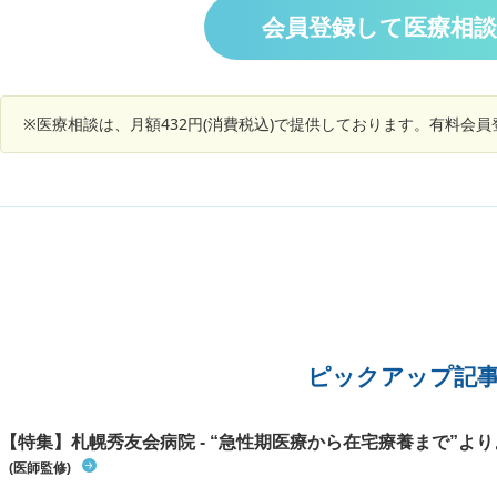
する場合はあるでしょうか？ また、このような症
状ですが
会員登録して医療相
ったそう
状で考えられる原因は何がありますか？
※医療相談は、月額432円(消費税込)で提供しております。有料会
ピックアップ記
【特集】札幌秀友会病院 - “急性期医療から在宅療養まで”よりよ
(医師監修)