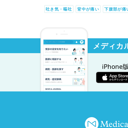
吐き気・嘔吐
背中が痛い
下腹部が痛
メディカ
iPhone