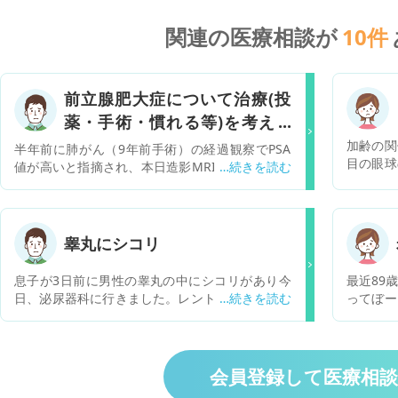
関連の医療相談が
10
件
前立腺肥大症について治療(投
薬・手術・慣れる等)を考えの
アドバイスを下さい。
加齢の関
半年前に肺がん（9年前手術）の経過観察でPSA
目の眼球
値が高いと指摘され、本日造影MRIを撮影しまし
では？と
た。がんに関しては問題ありませんでしたが、画
きた気
像で前立腺肥大（約5cm）を指摘されました。が
す）。こ
ん専門の大病院のため、詳細は泌尿器科へ紹介状
進んでい
を出すとの説明を受けました。 「前立腺肥大症」
睾丸にシコリ
で、眼科
という言葉は聞いたことはありましたが、深く考
検査に行
えたことはなく、少し調べると「前立腺が卵ほど
息子が3日前に男性の睾丸の中にシコリがあり今
最近89
自然な老
に大きくなり、尿の勢いが弱くなる・頻尿にな
日、泌尿器科に行きました。レントゲン、エコー
ってぼー
対応すべ
る」とありました。今日の医師の話では、「尿の
はなく尿検査はありました。後は先生が手で触っ
うつとか
Cをみる
出が悪くなれば治療を検討」「頻尿はあまり関係
ての診察でした。潜血反応±、白血球が+(尿一般)
んでテレ
なことに
ない」「投薬は一時的な対処で、根治には腹腔鏡
と書いてありました。息子が先生から説明された
しかやっ
も合わせ
手術」「大きくなるかは人それぞれ」とのことで
のが精子を作る横に2つシコリがある(1個は良く
すごい心
会員登録して医療相
願いいた
した。 私は還暦を過ぎ、実際に尿の勢いが弱く、
男性にあるが2個は珍しい)炎症をおこしている。
夜間も1〜2時間おきにトイレに行きます。ただ