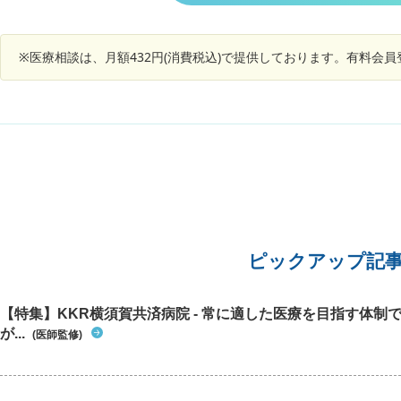
と言われたそうです。１週間後に病院受診。エコ
し、加齢により排尿機能や体力が衰えるのは自然
ーがあるそうです。尿の菌は何か原因を調べまし
なことと考え、ある程度は受け入れてきました。
ょう。と言われたそうです。薬を１週間毎朝食後
老眼なら眼鏡を新調すれば済みますが、前立腺の
※医療相談は、月額432円(消費税込)で提供しております。有料会
に飲むようにもらいました。治らないと不妊症に
腹腔鏡手術は身体的にも経済的にも負担が大き
なりやすいとも言われたそうです。ガンが親の私
く、できれば避けたいと感じています。次回は来
は心配になりました。ガンの事は何も言われなか
年2月に再診予定（画像検査なし）です。 AIに相
ったそうですが可能性はありますでしょうか？
談したところ、以下の回答が得られました。 ・軽
症なら経過観察＋薬物療法 ・生活に強い支障があ
れば手術 ・手術後は改善が見込めるが、加齢に伴
い再肥大の可能性もある ・治療方針は「生活の質
をどの程度改善したいか」で決めるのが現実的 私
としては、命に直結しない限り、治療負担や予後
の不確実さを考えると手術は避けたい気持ちで
す。今後の生活において、どのような考え方や対
ピックアップ記
応が望ましいか、アドバイスをいただければ幸い
です。
【特集】KKR横須賀共済病院 - 常に適した医療を目指す体制
が...
(医師監修)