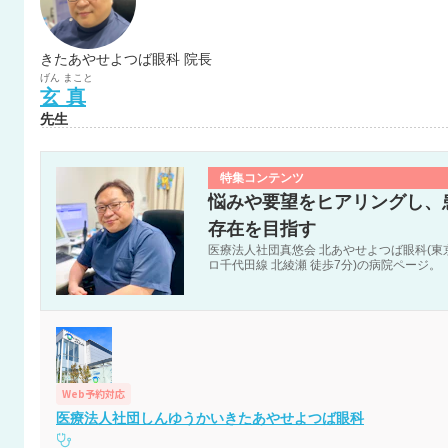
きたあやせよつば眼科 院長
げん
まこと
玄
真
先生
特集コンテンツ
悩みや要望をヒアリングし、
存在を目指す
医療法人社団真悠会 北あやせよつば眼科(東京
ロ千代田線 北綾瀬 徒歩7分)の病院ページ。
Web予約対応
医療法人社団しんゆうかいきたあやせよつば眼科