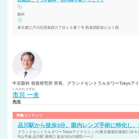
西葛西こうづき眼科・白内障手術クリニック
眼科
東京都江戸川区西葛西六丁目１６番７号 西葛西駅前ビル１階
中京眼科 視覚研究所 所長、グランドセントラルタワーTokyoア
いちかわ
かずお
市川
一夫
先生
特集コンテンツ
品川駅から徒歩3分。眼内レンズ手術に特化し、
グランドセントラルタワーTokyoアイクリニック(東京都港区港南2-16-4
R山手線 品川駅 港南口 徒歩3分)の病院ページ