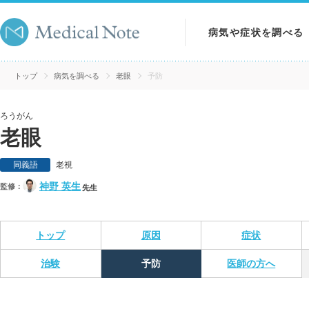
病気や症状を調べる
病気を調べる
トップ
病気を調べる
老眼
予防
症状を調べる
ろうがん
老眼
検査を調べる
同義語
老視
神野 英生
監修：
先生
トップ
原因
症状
治験
予防
医師の方へ