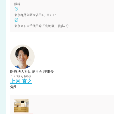
眼科
東京都足立区大谷田4丁目7-17
東京メトロ千代田線「北綾瀬」 徒歩7分
医療法人社団慶月会 理事長
こうづき
なおゆき
上月
直之
先生