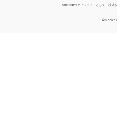
Amazonのアソシエイトとして、株
©MedicalNo