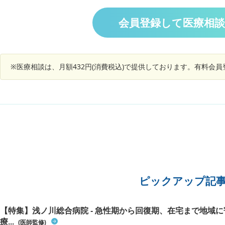
は何が考えられるでしょうか？ 半年位前の血液検
査では血小板数が少なかったですが、医師の方に
会員登録して医療相
は特に何も言われませんでした。 改善する方法
や、もし受診が必要であれば何科に行けばいいの
か、教えて頂ければ幸いです。宜しくお願いしま
す。
※医療相談は、月額432円(消費税込)で提供しております。有料会
ピックアップ記
【特集】浅ノ川総合病院 - 急性期から回復期、在宅まで地域
療...
(医師監修)