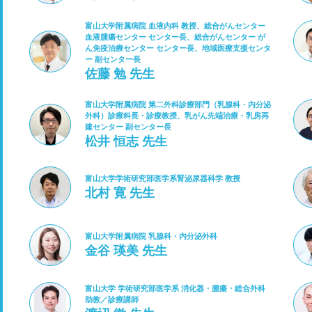
富山大学附属病院 血液内科 教授、総合がんセンター
血液腫瘍センター センター長、総合がんセンター が
ん免疫治療センター センター長、地域医療支援センタ
ー 副センター長
佐藤 勉 先生
富山大学附属病院 第二外科診療部門（乳腺科・内分泌
外科）診療科長・診療教授、乳がん先端治療・乳房再
建センター 副センター長
松井 恒志 先生
富山大学学術研究部医学系腎泌尿器科学 教授
北村 寛 先生
富山大学附属病院 乳腺科・内分泌外科
金谷 瑛美 先生
富山大学 学術研究部医学系 消化器・腫瘍・総合外科
助教／診療講師