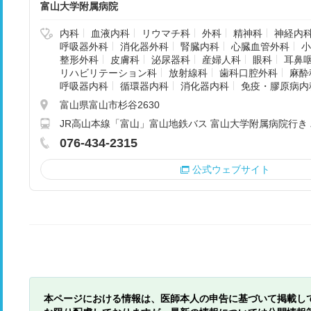
富山大学附属病院
内科
血液内科
リウマチ科
外科
精神科
神経内
呼吸器外科
消化器外科
腎臓内科
心臓血管外科
小
整形外科
皮膚科
泌尿器科
産婦人科
眼科
耳鼻
リハビリテーション科
放射線科
歯科口腔外科
麻酔
呼吸器内科
循環器内科
消化器内科
免疫・膠原病内
富山県富山市杉谷2630
JR高山本線「富山」富山地鉄バス 富山大学附属病院行き 
076-434-2315
公式ウェブサイト
本ページにおける情報は、医師本人の申告に基づいて掲載し