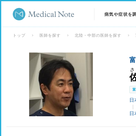
病気や症状を
病気を調べる
トップ
医師を探す
北陸・中部の医師を探す
症状を調べる
富
検査を調べる
さ
日
日