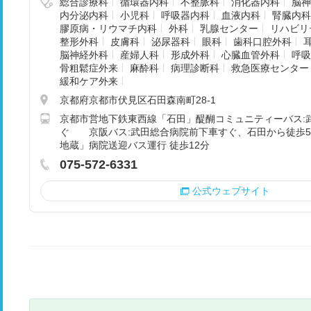
総合診療科
循環器内科
不整脈科
消化器内科
脳神
内分泌内科
小児科
呼吸器内科
血液内科
腎臓内科
膠原病・リウマチ内科
外科
乳腺センター
リハビリ
整形外科
皮膚科
泌尿器科
眼科
歯科口腔外科
脳神経外科
産婦人科
形成外科
心臓血管外科
呼吸
骨粗鬆症外来
麻酔科
病理診断科
救急医療センター
緩和ケア外来
京都府京都市伏見区石田森南町28-1
京都市営地下鉄東西線「石田」醍醐コミュニティーバス:
ぐ 京阪バス:武田総合病院前下車すぐ、石田から徒歩5分
地蔵」病院送迎バス運行 徒歩12分
075-572-6331
公式ウェブサイト