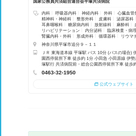
国家公務員共済組合連合会平塚共済病院
内科
呼吸器内科
神経内科
外科
心臓血管
精神科・神経科
整形外科
皮膚科
泌尿器科
耳鼻咽喉科
糖尿病内科
放射線科
麻酔科
リハビリテーション
内分泌科
臨床検査・病
腎臓内科・外科
形成外科
循環器科
リウマ
神奈川県平塚市追分９－１１
ＪＲ 東海道本線 平塚駅 バス 10分 (バスの場合
園西停留所下車 徒歩約 1分 小田急 小田原線 伊勢原
塚駅行 共済病院前・総合公園西停留所下車 徒歩約
0463-32-1950
公式ウェブサイト