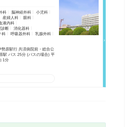
外科
脳神経外科
小児科
産婦人科
眼科
血液内科
理診断
消化器科
チ科
呼吸器外科
乳腺外科
) 伊勢原駅行 共済病院前・総合公
駅 バス 25分 (バスの場合) 平
 1分