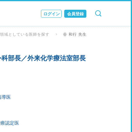
ログイン
会員登録
検索
キャンセル
ス
な領域としている医師を探す
谷 和行 先生
JOURNAL
外科部長／外来化学療法室部長
指導医
治療認定医