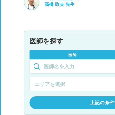
高橋 政夫 先生
医師を探す
医師
上記の条件