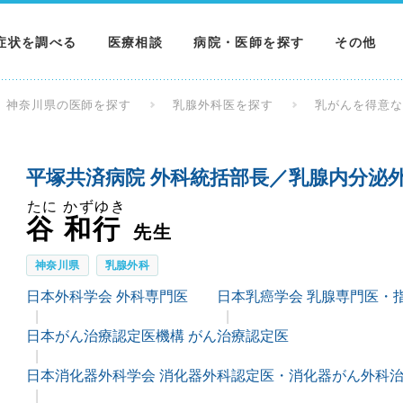
症状を調べる
医療相談
病院・医師を探す
その他
調べる
病院を探す
MNニュー
神奈川県の医師を探す
乳腺外科医を探す
乳がんを得意
調べる
医師を探す
NEWS & 
平塚共済病院 外科統括部長／乳腺内分泌
調べる
たに かずゆき
谷 和行
先生
神奈川県
乳腺外科
日本外科学会 外科専門医
日本乳癌学会 乳腺専門医・
日本がん治療認定医機構 がん治療認定医
日本消化器外科学会 消化器外科認定医・消化器がん外科