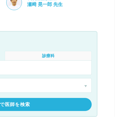
瀬﨑 晃一郎 先生
診療科
で医師を検索