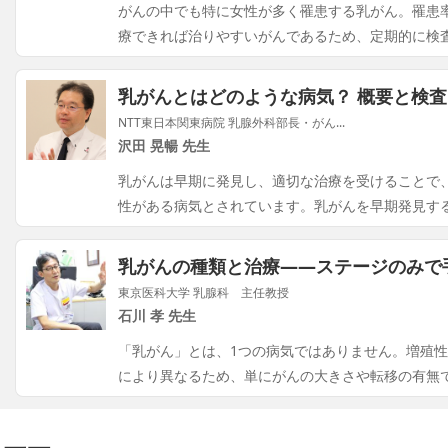
がんの中でも特に女性が多く罹患する乳がん。罹患
療できれば治りやすいがんであるため、定期的に検
乳がんとはどのような病気？ 概要と検
NTT東日本関東病院 乳腺外科部長・がん...
沢田 晃暢 先生
乳がんは早期に発見し、適切な治療を受けることで
性がある病気とされています。乳がんを早期発見す
乳がんの種類と治療――ステージのみで
東京医科大学 乳腺科 主任教授
石川 孝 先生
「乳がん」とは、1つの病気ではありません。増殖
により異なるため、単にがんの大きさや転移の有無