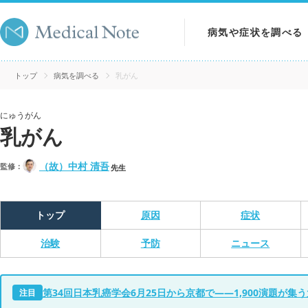
病気や症状を調べる
病気を調べる
トップ
病気を調べる
乳がん
症状を調べる
にゅうがん
乳がん
検査を調べる
（故）中村 清吾
監修：
先生
トップ
原因
症状
治験
予防
ニュース
第34回日本乳癌学会6月25日から京都で――1,900演題が集
注目