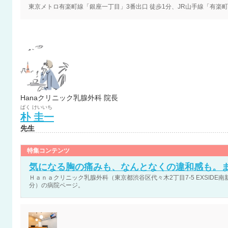
東京メトロ有楽町線「銀座一丁目」3番出口 徒歩1分、JR山手線「有楽町
Hanaクリニック乳腺外科 院長
ぱく
けいいち
朴
圭一
先生
特集コンテンツ
気になる胸の痛みも、なんとなくの違和感も。
Ｈａｎａクリニック乳腺外科（東京都渋谷区代々木2丁目7-5 EXSIDE南新宿
分）の病院ページ。