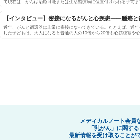
て現在は、がんは治癒可能または生活習慣病に位置付けられる手前ま
進展制御研究所 分子病態研究分野 教授）は、第81回日本癌学会学術総会
【インタビュー】密接になるがんと心疾患――腫瘍と循
0字）
近年、がんと循環器は非常に密接になってきている。たとえば、近年
した子どもは、大人になると普通の人の10倍から20倍も心筋梗塞や
したがってがんが治ったからといって安心してはいられず、がんの完
メディカルノート会員
「乳がん」に関する
最新情報を受け取ることが