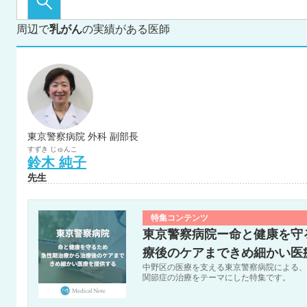
周辺で
乳がん
の実績がある医師
東京警察病院 外科 副部長
すずき
じゅんこ
鈴木
純子
先生
特集コンテンツ
東京警察病院ー命と健康を守
療後のケアまできめ細かい医
中野区の医療を支える東京警察病院による、
関節症の治療をテーマにした特集です。