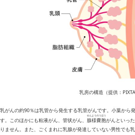
乳房の構造（提供：PIXT
乳がんの約90％は乳管から発生する乳管が
んです。小葉から
せんようのうほう
す。このほかにも粘液が
ん、管状が
ん、
腺様嚢胞
が
んといった
りません。また、ごくまれに乳腺が発達していない男性でも乳