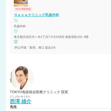
Web予約対応
Ｈａｎａクリニック乳腺外科
乳腺外科
東京都渋谷区代々木2丁目7-5 EXSIDE 南新宿BLDG. 4階
JR山手線「新宿」南口 徒歩2分
TOKYO免疫統合医療クリニック 院長
にしざわ
ゆうすけ
西澤
雄介
先生