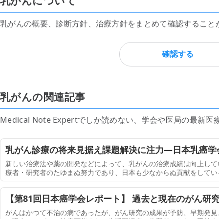
乳がんについて
乳がんの概要、診断方針、治療方針をまとめて確認すること
確認する
乳がんの関連記事
Medical Note Expertでしか読めない、学会や医局の
乳がん診療の将来見据え課題解決に注力―日本乳癌学
ー
新しい治療法や薬の開発などによって、乳がんの治療成績は向上して
療者・研究者のたゆまぬ努力であり、日本も少なからぬ貢献をしてい
の数が追い付かず、そのギャップが年々拡大するなど、日本の乳がん
癌学会
【第81回日本癌学会レポート】 過去と現在のがん研
る魅力と意義（4000字）
がんはかつて不治の病であったが、がん研究の成果が予防、早期発見