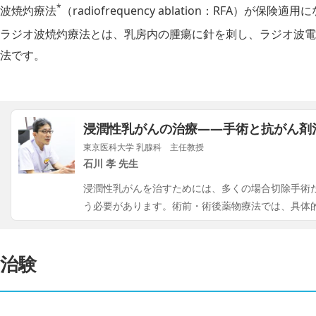
*
波焼灼療法
（radiofrequency ablation：RFA）が
ラジオ波焼灼療法とは、乳房内の腫瘍に針を刺し、ラジオ波電
法です。
浸潤性乳がんの治療――手術と抗がん剤
東京医科大学 乳腺科 主任教授
石川 孝 先生
浸潤性乳がんを治すためには、多くの場合切除手術
う必要があります。術前・術後薬物療法では、具体
治験