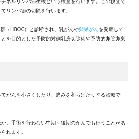
ンチネルリンパ節生検という検査を行います。この検査で
じてリンパ節の切除を行います。
群（HBOC）と診断され、乳がんや
卵巣がん
を発症して
ことを目的とした予防的対側乳房切除術や予防的卵管卵巣
ってがんを小さくしたり、痛みを和らげたりする治療で
ほか、手術を行わない中期～後期のがんでも行うことがあ
いられます。