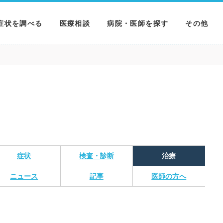
症状を調べる
医療相談
病院・医師を探す
その他
調べる
病院を探す
MNニュー
調べる
医師を探す
NEWS & 
調べる
症状
検査・診断
治療
ニュース
記事
医師の方へ