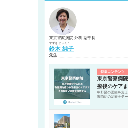
東京警察病院 外科 副部長
すずき
じゅんこ
鈴木
純子
先生
特集コンテンツ
東京警察病院
療後のケアま
中野区の医療を支え
関節症の治療をテー