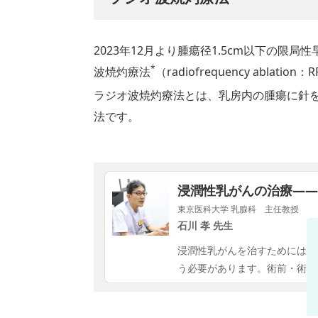
2023年12月より腫瘍径1.5cm以下の限
*
波焼灼療法
（radiofrequency abl
ラジオ波焼灼療法とは、乳房内の腫瘍に針
法です。
浸潤性乳がんの治療――
東京医科大学 乳腺科 主任教授
石川 孝 先生
浸潤性乳がんを治すためには、
う必要があります。術前・術後