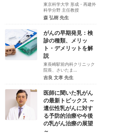
東京科学大学 形成・再建外
科学分野 主任教授
森 弘樹 先生
がんの早期発見：検
診の種類、メリッ
ト・デメリットを解
説
東長崎駅前内科クリニック
院長、さいたま...
吉良 文孝 先生
医師に聞いた乳がん
の最新トピックス ～
遺伝性乳がんに対す
る予防的治療や今後
の乳がん治療の展望
～