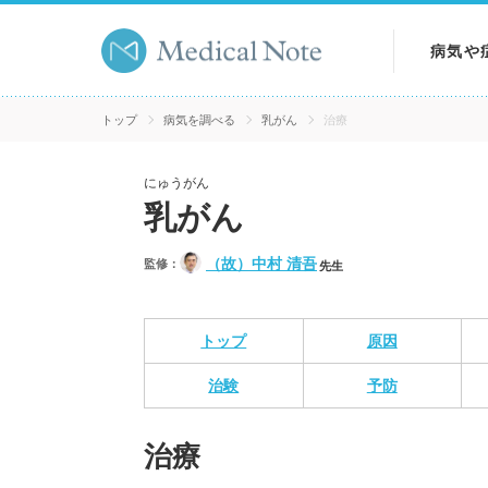
病気や
病気を
トップ
病気を調べる
乳がん
治療
症状を
にゅうがん
乳がん
検査を
（故）中村 清吾
監修：
先生
トップ
原因
治験
予防
治療