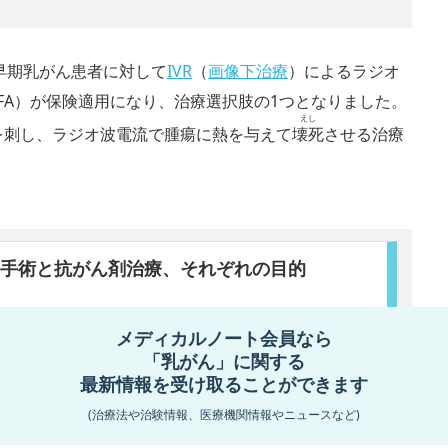
局性早期乳がん患者に対して
IVR
（
画像下治療
）によるラジオ
ation：RFA）が保険適用になり、治療選択肢の1つとなりました。
えし
を刺し、ラジオ波電流で腫瘍に熱を与えて
壊死
させる治療
手術と抗がん剤治療、それぞれの目的
メディカルノート会員なら
多くの場合切除手術だけでなく、術前・術後に薬物療法も行
「乳がん」に関する
薬物療法では、具体的にどのような
...続きを読む
最新情報を受け取ることができます
(治療法や治験情報、医療機関情報やニュースなど)
最終更新日:
2024年09月09日
更新履歴