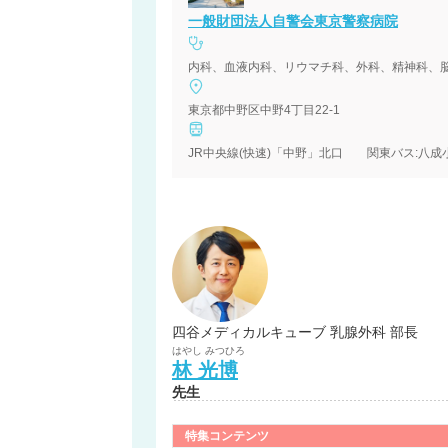
一般財団法人自警会東京警察病院
内科、血液内科、リウマチ科、外科、精神科、
東京都中野区中野4丁目22-1
JR中央線(快速)「中野」北口 関東バス:八成
四谷メディカルキューブ 乳腺外科 部長
はやし
みつひろ
林
光博
先生
特集コンテンツ