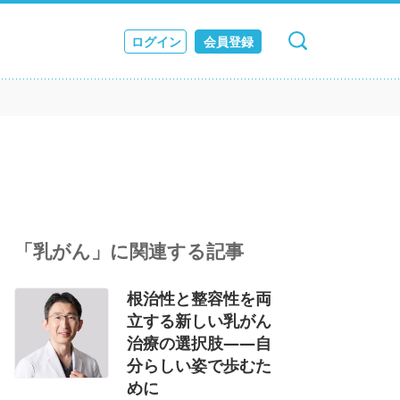
ログイン
会員登録
キャンセル
検索
ス
JOURNAL
「乳がん」に関連する記事
根治性と整容性を両
立する新しい乳がん
治療の選択肢――自
分らしい姿で歩むた
めに