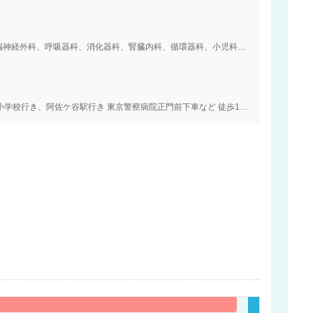
脳神経外科、呼吸器科、消化器科、腎臓内科、循環器科、小児科、整形外科、形成外
小学校行き、阿佐ケ谷駅行き 東京警察病院正門前下車など 徒歩10分、西武新宿線「