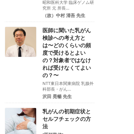
昭和医科大学 臨床ゲノム研
究所 元 所長...
（故）中村 清吾 先生
医師に聞いた乳がん
検診への考え方と
は〜どのくらいの頻
度で受けるとよい
の？対象者ではなけ
れば受けなくてよい
の？〜
NTT東日本関東病院 乳腺外
科部長・がん...
沢田 晃暢 先生
乳がんの初期症状と
セルフチェックの方
法