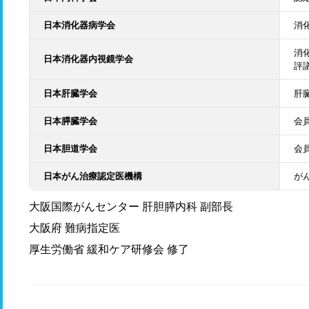
日本消化器病学会
消
消
日本消化器内視鏡学会
評
日本肝臓学会
肝
日本膵臓学会
会
日本胆道学会
会
日本がん治療認定医機構
が
大阪国際がんセンター 肝胆膵内科 副部長
大阪府 難病指定医
厚生労働省 緩和ケア研修会 修了