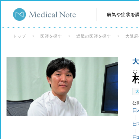
病気や症状を
病気を調べる
トップ
医師を探す
近畿の医師を探す
大阪府
症状を調べる
大
検査を調べる
む
公
日
日
日