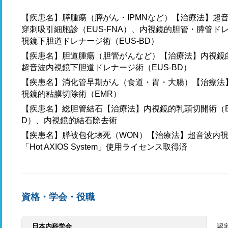
【疾患名】膵腫瘍（膵がん・IPMNなど）【治療法】超
穿刺吸引細胞診（EUS-FNA）、内視鏡的胆管・膵管ドレナ
視鏡下胆道ドレナージ術（EUS-BD）
【疾患名】胆道腫瘍（胆管がんなど）【治療法】内視鏡的
超音波内視鏡下胆道ドレナージ術（EUS-BD）
【疾患名】消化管早期がん（食道・胃・大腸）【治療法
視鏡的粘膜切除術（EMR）
【疾患名】総胆管結石【治療法】内視鏡的乳頭切開術（E
D）、内視鏡的結石除去術
【疾患名】膵被包化壊死（WON）【治療法】超音波内視鏡下瘻孔形
「Hot AXIOS System」使用ライセンス取得済
資格・学会・役職
日本内科学会
認