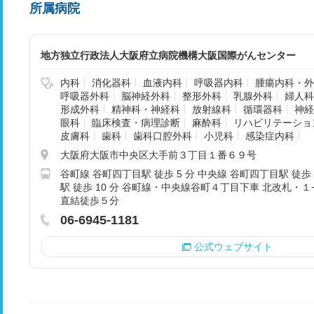
所属病院
地方独立行政法人大阪府立病院機構大阪国際がんセンター
内科
消化器科
血液内科
呼吸器内科
腫瘍内科・外
呼吸器外科
脳神経外科
整形外科
乳腺外科
婦人科
形成外科
精神科・神経科
放射線科
循環器科
神経
眼科
臨床検査・病理診断
麻酔科
リハビリテーショ
皮膚科
歯科
歯科口腔外科
小児科
感染症内科
大阪府大阪市中央区大手前３丁目１番６９号
谷町線 谷町四丁目駅 徒歩 5 分 中央線 谷町四丁目駅 徒歩 
駅 徒歩 10 分 谷町線・中央線谷町４丁目下車 北改札・
直結徒歩５分
06-6945-1181
公式ウェブサイト