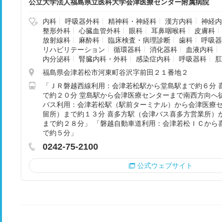
公立大学法人福島県立医科大学会津医療センター附属病院
内科
呼吸器外科
精神科・神経科
漢方内科
神経内
整形外科
心臓血管外科
眼科
耳鼻咽喉科
皮膚科
放射線科
麻酔科
臨床検査・病理診断
歯科
呼吸器
リハビリテーション
循環器科
消化器科
血液内科
内分泌科
腎臓内科・外科
感染症内科
呼吸器科
肛
福島県会津若松市河東町谷沢字前田２１番地２
「ＪＲ磐越西線利用：会津若松駅から堂島駅まで約６分 
で約２０分 堂島駅から会津医療センターまで南西方向へ
バス利用：会津若松駅（駅前ターミナル）から会津医療
留所）まで約１３分 喜多方駅（会津バス喜多方営業所）
まで約２８分」 「磐越自動車道利用：会津若松ＩＣから
で約５分」
0242-75-2100
公式ウェブサイト