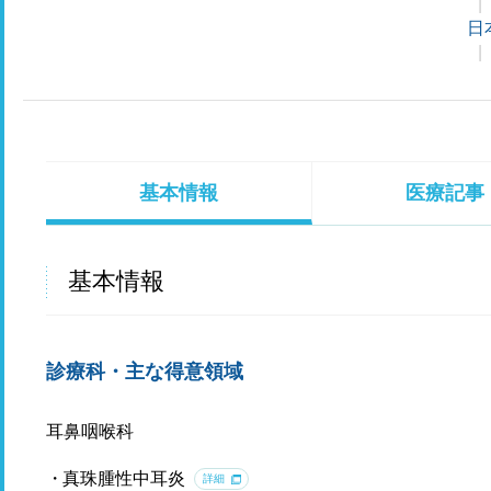
日
基本情報
医療記事
基本情報
診療科・主な得意領域
耳鼻咽喉科
真珠腫性中耳炎
詳細