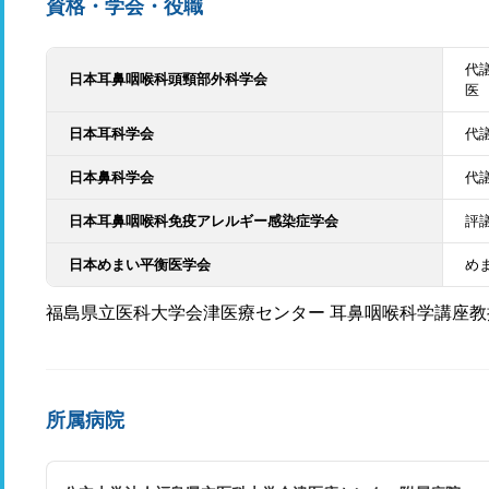
資格・学会・役職
代
日本耳鼻咽喉科頭頸部外科学会
医
日本耳科学会
代
日本鼻科学会
代
日本耳鼻咽喉科免疫アレルギー感染症学会
評
日本めまい平衡医学会
め
福島県立医科大学会津医療センター 耳鼻咽喉科学講座
所属病院