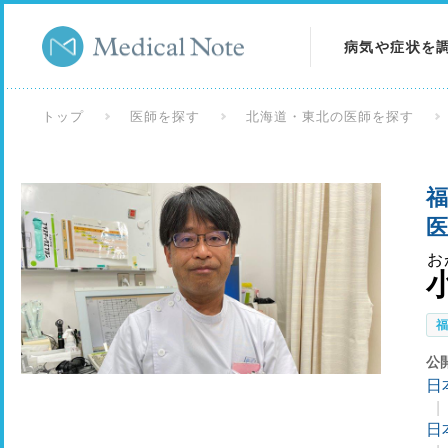
病気や症状を
病気を調べる
トップ
医師を探す
北海道・東北の医師を探す
症状を調べる
福
検査を調べる
医
お
公
日
日