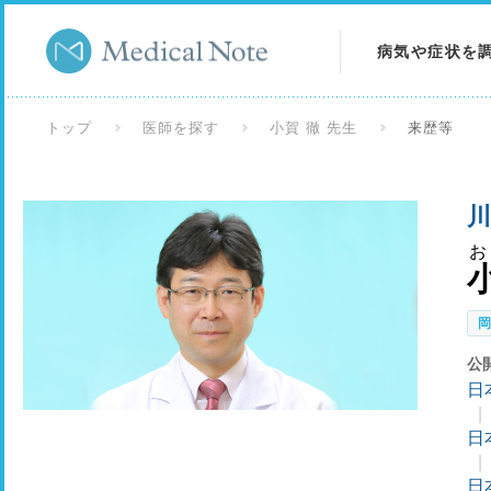
病気や症状を
病気を調べる
トップ
医師を探す
小賀 徹 先生
来歴等
症状を調べる
川
検査を調べる
お
公
日
日
日