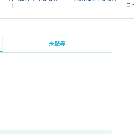
日
来歴等