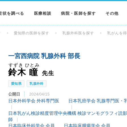
症状を調べる
医療相談
病院・医師を探す
その他
調べる
病院を探す
MNニュー
す
愛知県の医師を探す
乳腺外科医を探す
乳がんを
調べる
医師を探す
NEWS & 
一宮西病院 乳腺外科 部長
調べる
すずき ひとみ
鈴木 瞳
先生
愛知県
乳腺外科
公開日
2024/04/15
日本外科学会 外科専門医
日本乳癌学会 乳腺専門医・
日本乳がん検診精度管理中央機構 検診マンモグラフィ読
師
日本臨床外科学会 会員
日本臨床腫瘍学会 会員