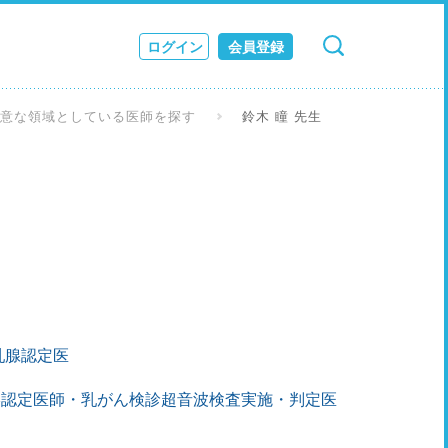
ログイン
会員登録
検索
キャンセル
ス
得意な領域としている医師を探す
鈴木 瞳 先生
JOURNAL
乳腺認定医
影認定医師・乳がん検診超音波検査実施・判定医