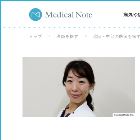
病気や
病気を
トップ
医師を探す
北陸・中部の医師を探
症状を
検査を