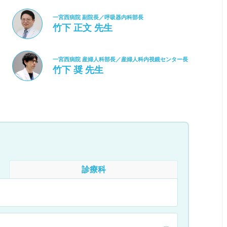
一宮西病院 副院長／呼吸器内科部長
竹下 正文 先生
一宮西病院 産婦人科部長／産婦人科内視鏡センター長
竹下 奨 先生
診療科