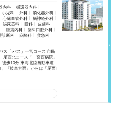
器内科
循環器内科
小児科
外科
消化器外科
心臓血管外科
脳神経外科
泌尿器科
眼科
皮膚科
科
腫瘍内科
歯科口腔外科
理診断科
麻酔科
救急科
バス「iバス」一宮コース 市民
、尾西北コース「一宮西病院」
 徒歩10分 東海北陸自動車道
分、『岐阜方面』からは「尾西I