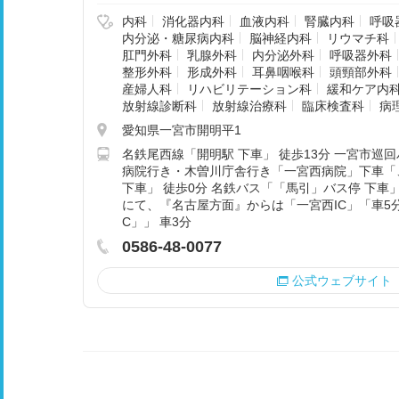
内科
消化器内科
血液内科
腎臓内科
呼吸
内分泌・糖尿病内科
脳神経内科
リウマチ科
肛門外科
乳腺外科
内分泌外科
呼吸器外科
整形外科
形成外科
耳鼻咽喉科
頭頸部外科
産婦人科
リハビリテーション科
緩和ケア内
放射線診断科
放射線治療科
臨床検査科
病
愛知県一宮市開明平1
名鉄尾西線「開明駅 下車」 徒歩13分 一宮市巡回
病院行き・木曽川庁舎行き「一宮西病院」下車「
下車」 徒歩0分 名鉄バス「「馬引」バス停 下車」
にて、『名古屋方面』からは「一宮西IC」「車5
C」」 車3分
0586-48-0077
公式ウェブサイト