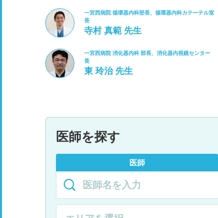
一宮西病院 循環器内科部長、循環器内科カテーテル室
長
寺村 真範 先生
一宮西病院 消化器内科 部長、消化器内視鏡センター
長
東 玲治 先生
医師を探す
医師