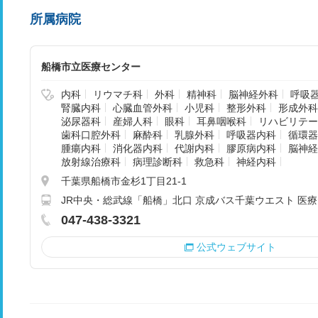
所属病院
船橋市立医療センター
内科
リウマチ科
外科
精神科
脳神経外科
呼吸
腎臓内科
心臓血管外科
小児科
整形外科
形成外科
泌尿器科
産婦人科
眼科
耳鼻咽喉科
リハビリテー
歯科口腔外科
麻酔科
乳腺外科
呼吸器内科
循環器
腫瘍内科
消化器内科
代謝内科
膠原病内科
脳神経
放射線治療科
病理診断科
救急科
神経内科
千葉県船橋市金杉1丁目21-1
JR中央・総武線「船橋」北口 京成バス千葉ウエスト 医療
047-438-3321
公式ウェブサイト