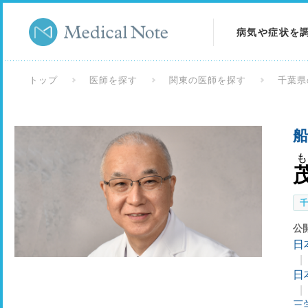
病気や症状を
病気を調べる
トップ
医師を探す
関東の医師を探す
千葉県
症状を調べる
船
検査を調べる
公
日
日
三