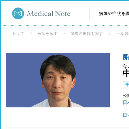
病気や症状を
病気を調べる
トップ
医師を探す
関東の医師を探す
千葉県
症状を調べる
船
検査を調べる
な
公
日
日