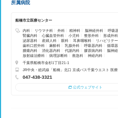
所属病院
船橋市立医療センター
内科
リウマチ科
外科
精神科
脳神経外科
呼吸
腎臓内科
心臓血管外科
小児科
整形外科
形成外科
泌尿器科
産婦人科
眼科
耳鼻咽喉科
リハビリテー
歯科口腔外科
麻酔科
乳腺外科
呼吸器内科
循環器
腫瘍内科
消化器内科
代謝内科
膠原病内科
脳神経
放射線治療科
病理診断科
救急科
神経内科
千葉県船橋市金杉1丁目21-1
JR中央・総武線「船橋」北口 京成バス千葉ウエスト 医療
047-438-3321
公式ウェブサイト