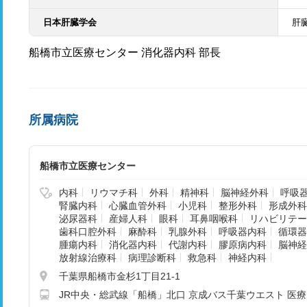
日本肝臓学会
肝
船橋市立医療センター 消化器内科 部長
所属病院
船橋市立医療センター
内科
リウマチ科
外科
精神科
脳神経外科
呼吸
腎臓内科
心臓血管外科
小児科
整形外科
形成外科
泌尿器科
産婦人科
眼科
耳鼻咽喉科
リハビリテー
歯科口腔外科
麻酔科
乳腺外科
呼吸器内科
循環器
腫瘍内科
消化器内科
代謝内科
膠原病内科
脳神経
放射線治療科
病理診断科
救急科
神経内科
千葉県船橋市金杉1丁目21-1
JR中央・総武線「船橋」北口 京成バス千葉ウエスト 医療