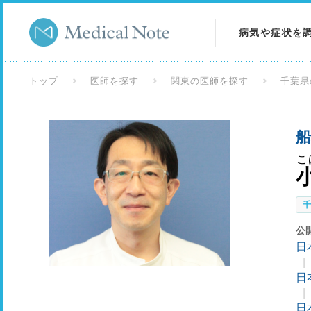
病気や症状を
病気を調べる
トップ
医師を探す
関東の医師を探す
千葉県
症状を調べる
船
検査を調べる
こ
公
日
日
日