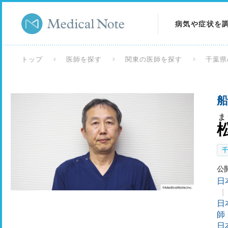
病気や症状を
病気を調べる
トップ
医師を探す
関東の医師を探す
千葉県
症状を調べる
船
検査を調べる
ま
公
日
日
師
日