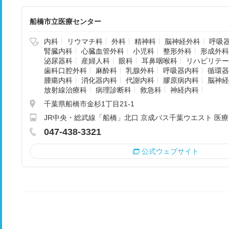
船橋市立医療センター
内科
リウマチ科
外科
精神科
脳神経外科
呼吸
腎臓内科
心臓血管外科
小児科
整形外科
形成外科
泌尿器科
産婦人科
眼科
耳鼻咽喉科
リハビリテー
歯科口腔外科
麻酔科
乳腺外科
呼吸器内科
循環器
腫瘍内科
消化器内科
代謝内科
膠原病内科
脳神経
放射線治療科
病理診断科
救急科
神経内科
千葉県船橋市金杉1丁目21-1
JR中央・総武線「船橋」北口 京成バス千葉ウエスト 医療
047-438-3321
公式ウェブサイト