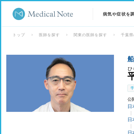
病気や症状を
病気を調べる
トップ
医師を探す
関東の医師を探す
千葉県
症状を調べる
船
検査を調べる
ひ
公
日
日
日