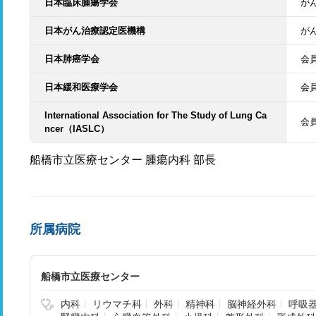
日本臨床腫瘍学会
が
日本がん治療認定医機構
が
日本肺癌学会
会
日本緩和医療学会
会
International Association for The Study of Lung Ca
会
ncer（IASLC）
船橋市立医療センター 腫瘍内科 部長
所属病院
船橋市立医療センター
内科
リウマチ科
外科
精神科
脳神経外科
呼吸