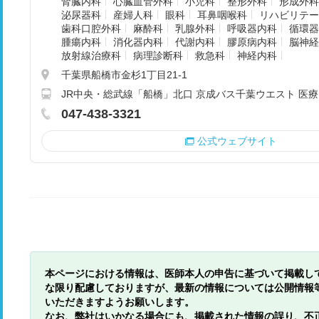
腎臓内科
心臓血管外科
小児科
整形外科
形成外科
泌尿器科
産婦人科
眼科
耳鼻咽喉科
リハビリテー
歯科口腔外科
麻酔科
乳腺外科
呼吸器内科
循環器
腫瘍内科
消化器内科
代謝内科
膠原病内科
脳神経
放射線治療科
病理診断科
救急科
神経内科
千葉県船橋市金杉1丁目21-1
JR中央・総武線「船橋」北口 京成バス千葉ウエスト 医療
047-438-3321
公式ウェブサイト
本ページにおける情報は、医師本人の申告に基づいて掲載し
な限り配慮しておりますが、最新の情報については公開情報
いただきますようお願いします。
なお、弊社はいかなる場合にも、掲載された情報の誤り、不