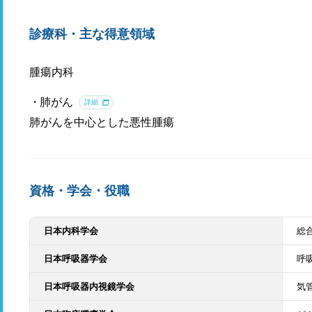
診療科・主な得意領域
腫瘍内科
肺がん
詳細
肺がんを中心とした悪性腫瘍
資格・学会・役職
日本内科学会
総
日本呼吸器学会
呼
日本呼吸器内視鏡学会
気