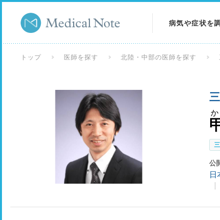
病気や症状を
病気を調べる
トップ
医師を探す
北陸・中部の医師を探す
症状を調べる
三
検査を調べる
公
日