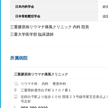
日本内科学会
総
日本骨粗鬆症学会
認
三重膠原病リウマチ痛風クリニック 内科 院長
三重大学医学部 臨床講師
所属病院
三重膠原病リウマチ痛風クリニック
リウマチ科
内科
整形外科
三重県鈴鹿市白子町３７０７番１
近鉄白子駅より徒歩１０分 国道２３号線寺家五交差点よ
号左折