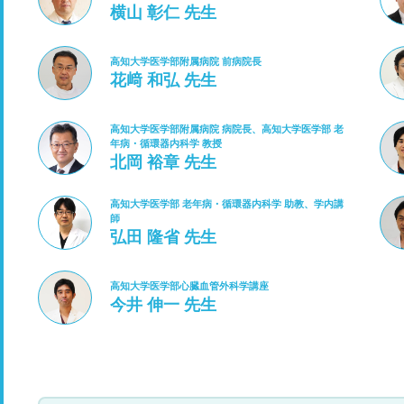
横山 彰仁 先生
高知大学医学部附属病院 前病院長
花﨑 和弘 先生
高知大学医学部附属病院 病院長、高知大学医学部 老
年病・循環器内科学 教授
北岡 裕章 先生
高知大学医学部 老年病・循環器内科学 助教、学内講
師
弘田 隆省 先生
高知大学医学部心臓血管外科学講座
今井 伸一 先生