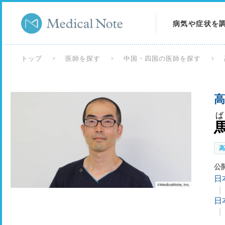
病気や症状を
病気を調べる
トップ
医師を探す
中国・四国の医師を探す
症状を調べる
高
検査を調べる
公
日
日