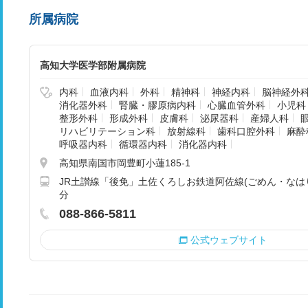
所属病院
高知大学医学部附属病院
内科
血液内科
外科
精神科
神経内科
脳神経外
消化器外科
腎臓・膠原病内科
心臓血管外科
小児科
整形外科
形成外科
皮膚科
泌尿器科
産婦人科
リハビリテーション科
放射線科
歯科口腔外科
麻酔
呼吸器内科
循環器内科
消化器内科
高知県南国市岡豊町小蓮185-1
JR土讃線「後免」土佐くろしお鉄道阿佐線(ごめん・なはり
分
088-866-5811
公式ウェブサイト