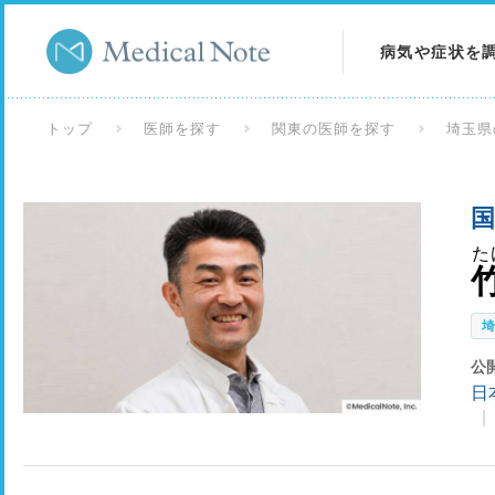
病気や症状を
病気を調べる
トップ
医師を探す
関東の医師を探す
埼玉県
症状を調べる
国
検査を調べる
た
公
日