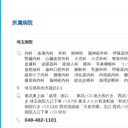
所属病院
埼玉病院
内科
血液内科
外科
精神科
脳神経外科
呼吸器
腎臓内科
心臓血管外科
小児科
小児外科
整形外科
皮膚科
泌尿器科
産婦人科
眼科
耳鼻咽喉科
リ
放射線科
歯科口腔外科
麻酔科
乳腺外科
呼吸器内
緩和ケア内科
腫瘍内科
消化器内科
内視鏡内科
糖
膠原病内科
脳神経内科
総合診療科
病理診断科
内
埼玉県和光市諏訪2-1
東武東上線「成増」南口 東武バス:南大和行き、西武バ
き 埼玉病院入口下車 バス7分 東京メトロ有楽町線「和光
病院行き バス13分 西武池袋線「大泉学園」北口 西武バス
病院入口下車 バス30分
048-462-1101