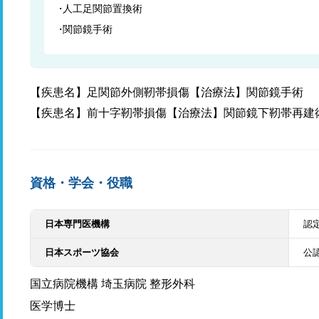
人工足関節置換術
関節鏡手術
【疾患名】足関節外側靭帯損傷【治療法】関節鏡手術
【疾患名】前十字靭帯損傷【治療法】関節鏡下靭帯再建
資格・学会・役職
日本専門医機構
認
日本スポーツ協会
公
国立病院機構 埼玉病院 整形外科
医学博士