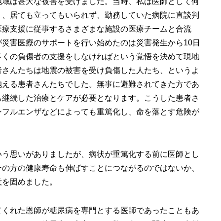
地域は甚大な被害を受けました。当時、私は医師として何
り、居ても立ってもいられず、勤務していた病院に直談判
医療支援に従事するさまざまな施設の医療チームと合流
災害医療のサポートを行い始めたのは災害発生から10日
多くの負傷者の支援をしなければという覚悟を決めて現地
者さんたちは地震の被害を受け負傷した人たち、というよ
抱える患者さんたちでした。無事に避難されてきた方であ
も継続した治療とケアが必要となります。こうした患者さ
ンフルエンザなどによっても重篤化し、命を落とす危険が
いう思いがありましたが、病状が重篤化する前に医師とし
その方の健康寿命も伸ばすことにつながるのではないか、
意を固めました。
てくれた恩師が糖尿病を専門とする医師であったこともあ