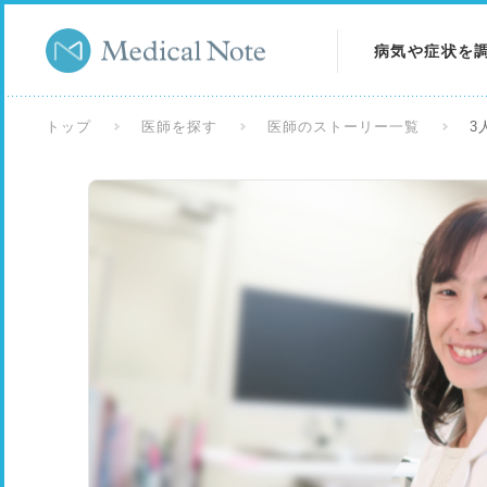
病気や症状を
病気を調べる
トップ
医師を探す
医師のストーリー一覧
3
症状を調べる
検査を調べる