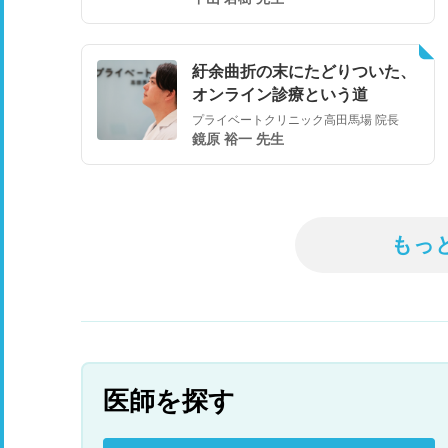
紆余曲折の末にたどりついた、
オンライン診療という道
プライベートクリニック高田馬場 院長
鏡原 裕一 先生
もっ
医師を探す