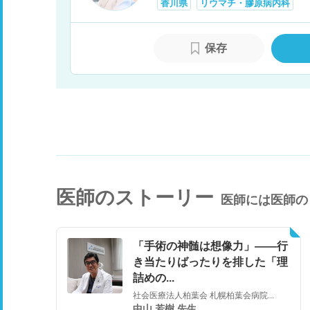
香川県
リウマチ・膠原病内科
保存
医師のストーリー
医師には医師の
「手術の神髄は想像力」――行
き当たりばったりを排した「理
詰めの...
社会医療法人柏葉会 札幌柏葉会病院...
中山 若樹 先生