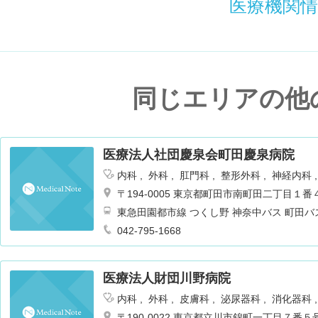
医療機関
同じエリアの他
医療法人社団慶泉会町田慶泉病院
内科
外科
肛門科
整形外科
神経内科
ョン
腎臓内科・外科
麻酔科
〒194-0005 東京都町田市南町田二丁目１番
東急田園都市線 つくし野 神奈中バス 町田バ
042-795-1668
医療法人財団川野病院
内科
外科
皮膚科
泌尿器科
消化器科
リテーション
肛門科
神経内科
〒190-0022 東京都立川市錦町一丁目７番５