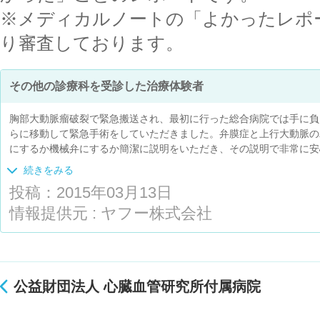
※メディカルノートの「よかったレポ
り審査しております。
その他の診療科を受診した治療体験者
胸部大動脈瘤破裂で緊急搬送され、最初に行った総合病院では手に負
らに移動して緊急手術をしていただきました。弁膜症と上行大動脈の
にするか機械弁にするか簡潔に説明をいただき、その説明で非常に安
に手術した結果、元の弁を再建し人工弁を入れずに済んだと聞いて、
続きをみる
した。國原先生は穏やかで笑顔の絶えない先生で、他のドクターもお
投稿：2015年03月13日
も皆明るくテキパキとした方ばかり。心疾患にありがちな不安や気分
た。以前大叔母もお世話になっていた通称『心研』テレ朝通りに移転
情報提供元 : ヤフー株式会社
空間作りが絶妙で、こじんまりしたなかにも開放感があり、食事も今
け。心疾患になることはお薦めできませんが、この病院は太鼓判を押
公益財団法人 心臓血管研究所付属病院