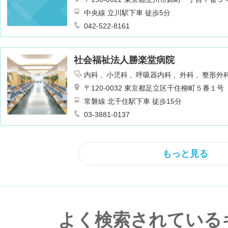
中央線 立川駅下車 徒歩5分
042-522-8161
社会福祉法人勝楽堂病院
内科
小児科
呼吸器内科
外科
整形外
ギー科
リハビリテーション
乳腺外科
〒120-0032 東京都足立区千住柳町５番１号
常磐線 北千住駅下車 徒歩15分
03-3881-0137
もっと見る
よく検索されている