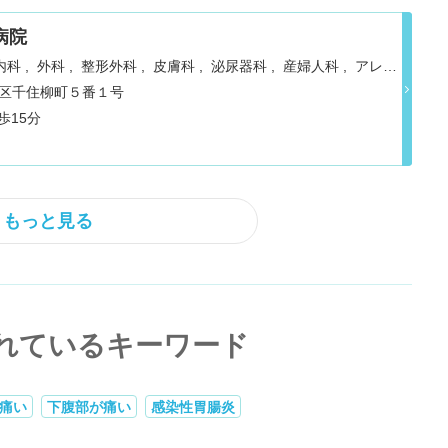
病院
内科
外科
整形外科
皮膚科
泌尿器科
産婦人科
アレル
ション
乳腺外科
足立区千住柳町５番１号
歩15分
もっと見る
れているキーワード
痛い
下腹部が痛い
感染性胃腸炎