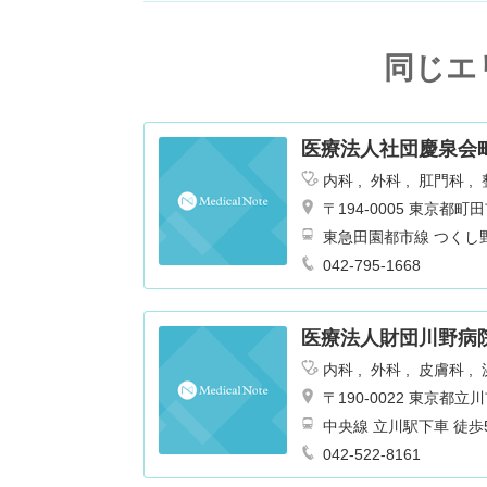
同じエ
医療法人社団慶泉会
内科
外科
肛門科
ョン
腎臓内科・外科
〒194-0005 東京
東急田園都市線 つくし
042-795-1668
医療法人財団川野病
内科
外科
皮膚科
リテーション
肛門科
〒190-0022 東京都
中央線 立川駅下車 徒歩
042-522-8161