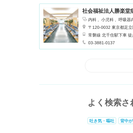
社会福祉法人勝楽堂
内科
小児科
呼吸器
ギー科
リハビリテー
〒120-0032 東京都
常磐線 北千住駅下車 徒
03-3881-0137
よく検索さ
吐き気・嘔吐
背中が