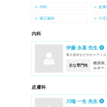
内科
皮膚
矯正歯科
小児
内科
伊藤 永喜 先生
東久留米おだやかメディカ
糖尿病
主な専門性
ルギー
皮膚科
川端 一生 先生