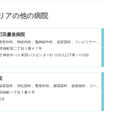
リアの他の病院
町田慶泉病院
整形外科
神経内科
脳神経外科
泌尿器科
リハビリテーシ
麻酔科
都町田市南町田二丁目１番４７号
野 神奈中バス 町田バスセンター行 小川入口下車 バス5分
院
泌尿器科
消化器科
整形外科
循環器科
放射線科
リハビ
神経内科
立川市錦町一丁目７番５号
5分