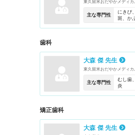
東久留米おだやかメディカ
にきび
主な専門性
斑、か
歯科
大森 傑 先生
東久留米おだやかメディカ
むし歯
主な専門性
炎
矯正歯科
大森 傑 先生