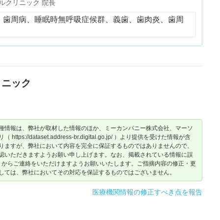
ルクリニック 院長
、歯周病、睡眠時無呼吸症候群、義歯、歯肉炎、歯周
リニック
種情報は、弊社が取材した情報のほか、ミーカンパニー株式会社、マーソ
dataset.address-br.digital.go.jp/ ）より提供を受けた情報が含
りますが、弊社において内容を完全に保証するものではありませんので、
認いただきますようお願い申し上げます。なお、掲載されている情報に誤
からご連絡をいただけますようお願いいたします。ご指摘内容の修正・更
しては、弊社においてその対応を保証するものではございません。
医療機関情報の修正すべき点を報告