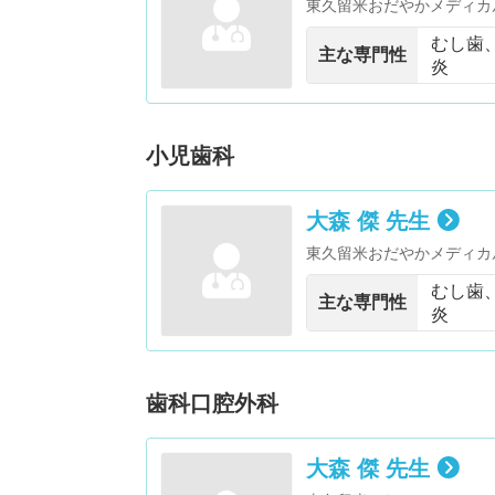
東久留米おだやかメディカ
むし歯
主な専門性
炎
小児歯科
大森 傑 先生
東久留米おだやかメディカ
むし歯
主な専門性
炎
歯科口腔外科
大森 傑 先生