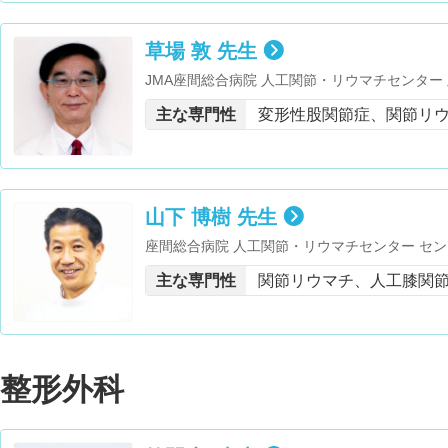
草場 敦 先生
JMA座間総合病院 人工関節・リウマチセンター
授・ドイツ連邦共和国 医師免許取得・医学博士
主な専門性
変形性股関節症、関節リ
・身体障害者福祉法第15条指定医師 ・神奈川リ
山下 博樹 先生
座間総合病院 人工関節・リウマチセンター セン
条指定医・日本関節鏡・膝・スポーツ整形外科学
主な専門性
関節リウマチ、人工膝関
整形外科