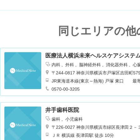
同じエリアの他
医療法人横浜未来ヘルスケアシステム
内科
外科
脳神経外科
消化器外科
心
皮膚科
泌尿器科
耳鼻咽喉科
リハビ
〒244-0817 神奈川県横浜市戸塚区吉田町579
麻酔科
乳腺外科
循環器内科
JR東海道本線(東京～熱海) 戸塚 東口 
送迎バスも運行あり 徒歩7分
0570-00-3205
井手歯科医院
歯科
小児歯科
〒226-0027 神奈川県横浜市緑区長津田２
ＪＲ 横浜線 長津田駅 徒歩 10分