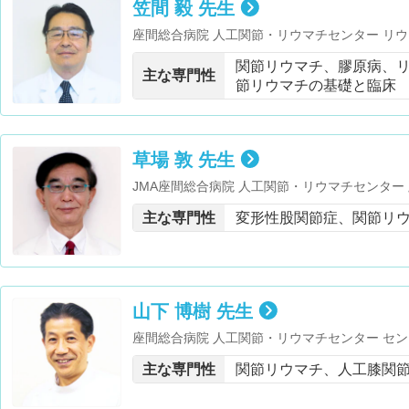
笠間 毅 先生
座間総合病院 人工関節・リウマチセンター リ
客員教授・米国リウマチ学会
関節リウマチ、膠原病、
主な専門性
節リウマチの基礎と臨床
草場 敦 先生
JMA座間総合病院 人工関節・リウマチセンター
授・ドイツ連邦共和国 医師免許取得・医学博士
主な専門性
変形性股関節症、関節リ
・身体障害者福祉法第15条指定医師 ・神奈川リ
山下 博樹 先生
座間総合病院 人工関節・リウマチセンター セン
条指定医・日本関節鏡・膝・スポーツ整形外科学
主な専門性
関節リウマチ、人工膝関