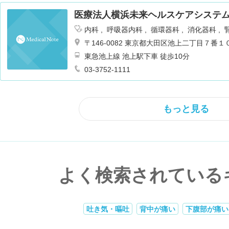
医療法人横浜未来ヘルスケアシステ
内科
呼吸器内科
循環器科
消化器科
婦人科
眼科
リハビリテーション
脳
〒146-0082 東京都大田区池上二丁目７番１
射線科
肛門科
東急池上線 池上駅下車 徒歩10分
03-3752-1111
もっと見る
よく検索されている
吐き気・嘔吐
背中が痛い
下腹部が痛い