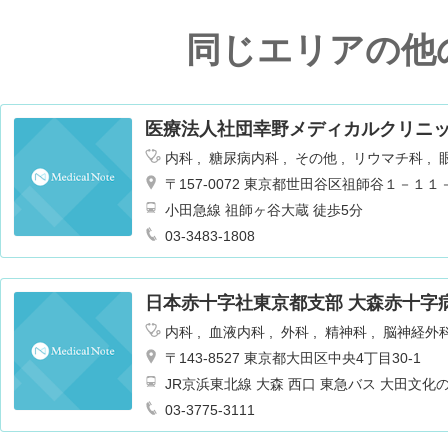
同じエリアの他
医療法人社団幸野メディカルクリニ
内科
糖尿病内科
その他
リウマチ科
〒157-0072 東京都世田谷区祖師谷１－１
小田急線 祖師ヶ谷大蔵 徒歩5分
03-3483-1808
日本赤十字社東京都支部 大森赤十字
内科
血液内科
外科
精神科
脳神経外
小児科
整形外科
皮膚科
泌尿器科
〒143-8527 東京都大田区中央4丁目30-1
ーション科
放射線科
麻酔科
呼吸器内
JR京浜東北線 大森 西口 東急バス 大田文化
科
糖尿病内科
内分泌内科
脳神経内科
03-3775-3111