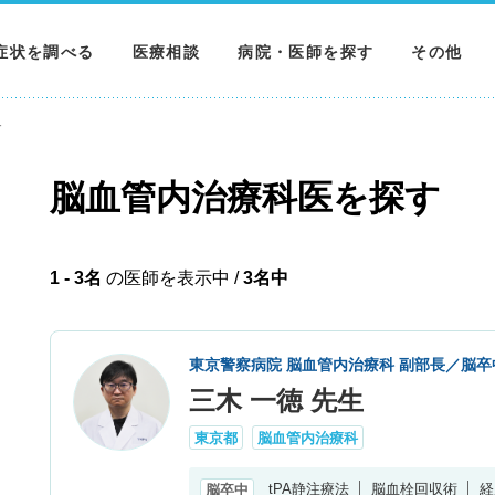
症状を調べる
医療相談
病院・医師を探す
その他
調べる
病院を探す
MNニュー
す
調べる
医師を探す
NEWS & 
脳血管内治療科医を探す
調べる
1 - 3名
の医師を表示中 /
3名中
東京警察病院 脳血管内治療科 副部長／脳卒
三木 一徳 先生
東京都
脳血管内治療科
tPA静注療法
脳血栓回収術
経
脳卒中