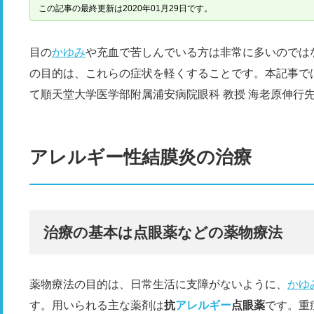
この記事の最終更新は2020年01月29日です。
目の
かゆみ
や充血で苦しんでいる方は非常に多いのでは
の目的は、これらの症状を軽くすることです。本記事で
て順天堂大学医学部附属浦安病院眼科 教授 海老原伸行
アレルギー性結膜炎の治療
治療の基本は点眼薬などの薬物療法
薬物療法の目的は、日常生活に支障がないように、
かゆ
す。用いられる主な薬剤は
抗
アレルギー
点眼薬
です。重